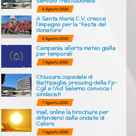
Servizio Trasfusionale
8 Agosto 2026
A Santa Maria C.V. cresce
l’impegno per la “Festa del
donatore”
8 Agosto 2026
Campania, allerta meteo gialla
per temporali
7 Agosto 2026
Chiusura ospedale di
Battipaglia, pressing della Fp-
Cgil e l’Asl Salerno convoca I
sindacati
7 Agosto 2026
Inail, online la brochure per
difendersi dalle ondate di
Calore
7 Agosto 2026