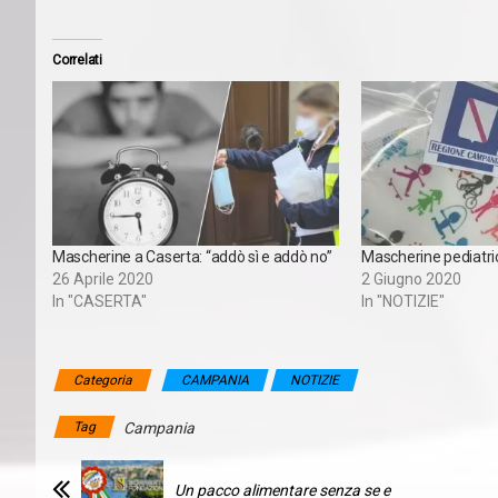
Correlati
Mascherine a Caserta: “addò sì e addò no”
Mascherine pediatri
26 Aprile 2020
2 Giugno 2020
In "CASERTA"
In "NOTIZIE"
Categoria
CAMPANIA
NOTIZIE
Tag
Campania
Un pacco alimentare senza se e