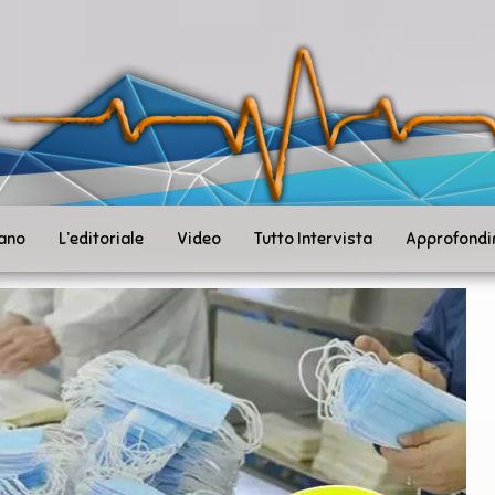
ità
toSanità
ws
mpo
le
iano
L’editoriale
Video
Tutto Intervista
Approfondi