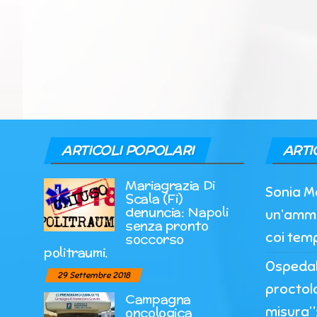
ARTICOLI POPOLARI
ARTI
Mariagrazia Di
Sonia M
Scala (Fi)
denuncia: Napoli
un’ammi
senza pronto
coi temp
soccorso
politraumi.
Ospedale
29 Settembre 2018
proctol
Campagna
misura”:
oncologica