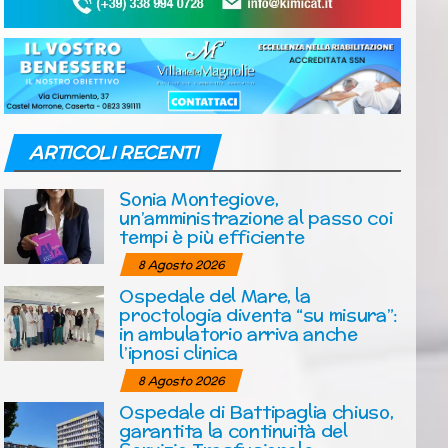
ARTICOLI RECENTI
Sonia Montegiove,
un’amministrazione al passo coi
tempi è più efficiente
8 Agosto 2026
Ospedale del Mare, la
proctologia diventa “su misura”:
in ambulatorio arriva anche
l’ipnosi clinica
8 Agosto 2026
Ospedale di Battipaglia chiuso,
garantita la continuità del