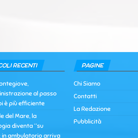
COLI RECENTI
PAGINE
ontegiove,
Chi Siamo
nistrazione al passo
Contatti
i è più efficiente
La Redazione
 del Mare, la
Pubblicità
ogia diventa “su
 in ambulatorio arriva