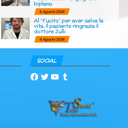
biplano
6 Agosto 2026
Al “Fucito” per aver salva la
vita, il paziente ringrazia il
dottore Zulli
6 Agosto 2026
SOCIAL
Facebook
Twitter
YouTube
Tumblr