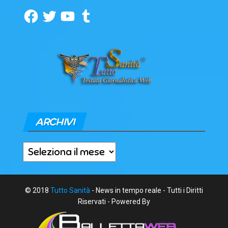
Facebook
Twitter
YouTube
Tumblr
ARCHIVI
Archivi
© 2018
Tutto Sanità
- News in tempo reale - Tutti i Diritti
Riservati - Powered By