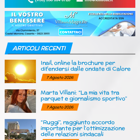
ARTICOLI RECENTI
Inail, online la brochure per
difendersi dalle ondate di Calore
7 Agosto 2026
Marta Villani: “La mia vita tra
parquet e giornalismo sportivo”
7 Agosto 2026
“Ruggi”, raggiunto accordo
importante per l’ottimizzazione
delle relazioni sindacali