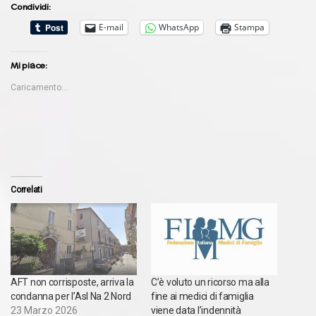
Condividi:
E-mail
WhatsApp
Stampa
Mi piace:
Caricamento...
Correlati
AFT non corrisposte, arriva la
C’è voluto un ricorso ma alla
condanna per l’Asl Na 2 Nord
fine ai medici di famiglia
23 Marzo 2026
viene data l’indennità