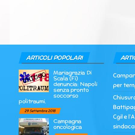
ARTICOLI POPOLARI
ARTI
Mariagrazia Di
Campania
Scala (Fi)
denuncia: Napoli
per tem
senza pronto
soccorso
Chiusur
politraumi.
Battipag
29 Settembre 2018
Cgil e l
Campagna
sindaca
oncologica