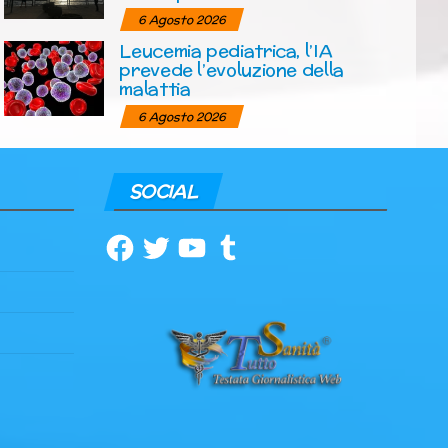
6 Agosto 2026
Leucemia pediatrica, l’IA
prevede l’evoluzione della
malattia
6 Agosto 2026
SOCIAL
Facebook
Twitter
YouTube
Tumblr