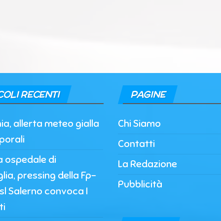
COLI RECENTI
PAGINE
, allerta meteo gialla
Chi Siamo
porali
Contatti
a ospedale di
La Redazione
lia, pressing della Fp-
Pubblicità
’Asl Salerno convoca I
ti