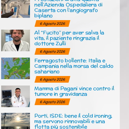
nell’Azienda Ospedaliera di
Caserta con l’angiografo
biplano
6 Agosto 2026
Al “Fucito” per aver salva la
vita, il paziente ringrazia il
dottore Zulli
6 Agosto 2026
Ferragosto bollente: Italia e
Campania nella morsa del caldo
sahariano
6 Agosto 2026
Mamma di Pagani vince contro il
tumore in gravidanza
6 Agosto 2026
Porti, ISDE: bene il cold ironing,
ma servono rinnovabili e una
flotta più sostenibile