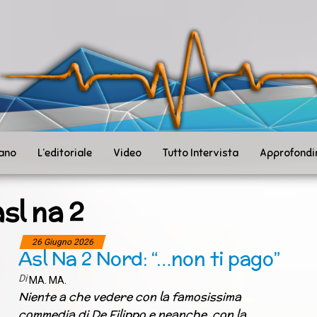
ità
toSanità
ws
mpo
le
iano
L’editoriale
Video
Tutto Intervista
Approfondi
asl na 2
26 Giugno 2026
Asl Na 2 Nord: “…non ti pago”
Di
MA. MA.
Niente a che vedere con la famosissima
commedia di De Filippo e neanche con la