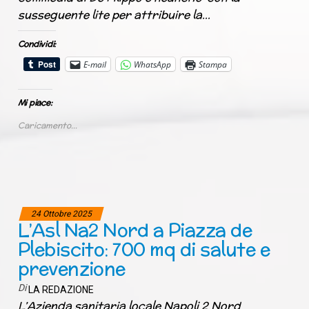
susseguente lite per attribuire la…
Condividi:
E-mail
WhatsApp
Stampa
Mi piace:
Caricamento...
24 Ottobre 2025
L’Asl Na2 Nord a Piazza de
Plebiscito: 700 mq di salute e
prevenzione
Di
LA REDAZIONE
L’Azienda sanitaria locale Napoli 2 Nord