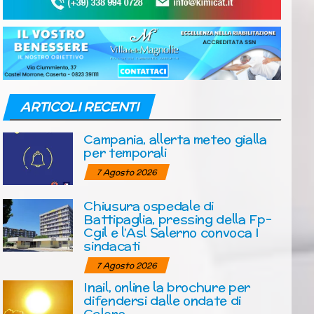
ARTICOLI RECENTI
Campania, allerta meteo gialla
per temporali
7 Agosto 2026
Chiusura ospedale di
Battipaglia, pressing della Fp-
Cgil e l’Asl Salerno convoca I
sindacati
7 Agosto 2026
Inail, online la brochure per
difendersi dalle ondate di
Calore