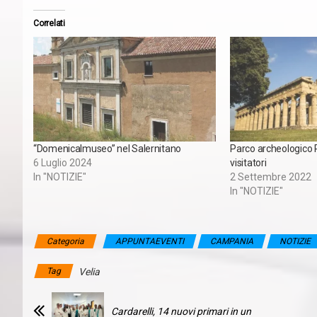
Correlati
“Domenicalmuseo” nel Salernitano
Parco archeologico
6 Luglio 2024
visitatori
In "NOTIZIE"
2 Settembre 2022
In "NOTIZIE"
Categoria
APPUNTAEVENTI
CAMPANIA
NOTIZIE
Tag
Velia
Cardarelli, 14 nuovi primari in un