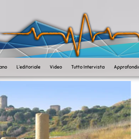
ità
toSanità
ws
mpo
le
iano
L’editoriale
Video
Tutto Intervista
Approfondi