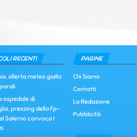
COLI RECENTI
PAGINE
, allerta meteo gialla
Chi Siamo
porali
Contatti
a ospedale di
La Redazione
lia, pressing della Fp-
Pubblicità
’Asl Salerno convoca I
ti