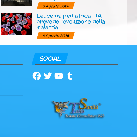
6 Agosto 2026
Leucemia pediatrica, l’IA
prevede l’evoluzione della
malattia
6 Agosto 2026
SOCIAL
Facebook
Twitter
YouTube
Tumblr