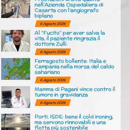
nell’Azienda Ospedaliera di
Caserta con l’angiografo
biplano
6 Agosto 2026
Al “Fucito” per aver salva la
vita, il paziente ringrazia il
dottore Zulli
6 Agosto 2026
Ferragosto bollente: Italia e
Campania nella morsa del caldo
sahariano
6 Agosto 2026
Mamma di Pagani vince contro il
tumore in gravidanza
6 Agosto 2026
Porti, ISDE: bene il cold ironing,
ma servono rinnovabili e una
flotta più sostenibile