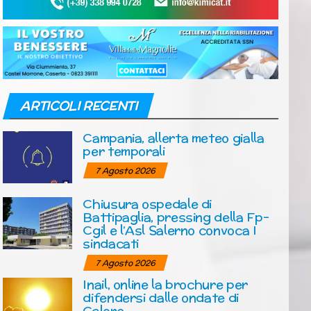
ARTICOLI RECENTI
Campania, allerta meteo gialla
per temporali
7 Agosto 2026
Chiusura ospedale di
Battipaglia, pressing della Fp-
Cgil e l’Asl Salerno convoca I
sindacati
7 Agosto 2026
Inail, online la brochure per
difendersi dalle ondate di
Calore