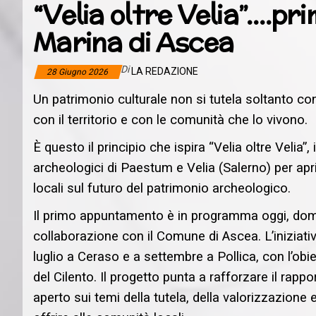
“Velia oltre Velia”….p
Marina di Ascea
Di
LA REDAZIONE
28 Giugno 2026
Un patrimonio culturale non si tutela soltanto 
con il territorio e con le comunità che lo vivono.
È questo il principio che ispira “Velia oltre Velia”
archeologici di Paestum e Velia (Salerno) per apri
locali sul futuro del patrimonio archeologico.
Il primo appuntamento è in programma oggi, dome
collaborazione con il Comune di Ascea. L’iniziati
luglio a Ceraso e a settembre a Pollica, con l’ob
del Cilento. Il progetto punta a rafforzare il rappo
aperto sui temi della tutela, della valorizzazione 