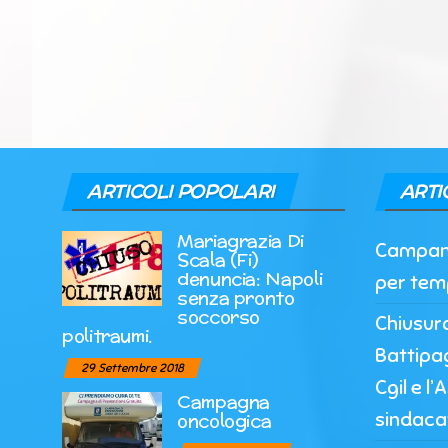
ARTICOLI POPOLARI
ARTI
Mariagrazia Di
Campania
Scala (Fi)
denuncia: Napoli
per tem
senza pronto
soccorso
Chiusur
politraumi.
Battipag
29 Settembre 2018
Cgil e l
Campagna
sindaca
oncologica