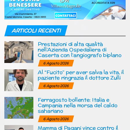
ARTICOLI RECENTI
Prestazioni di alta qualità
nell’Azienda Ospedaliera di
Caserta con l’angiografo biplano
6 Agosto 2026
Al “Fucito” per aver salva la vita, il
paziente ringrazia il dottore Zulli
6 Agosto 2026
Ferragosto bollente: Italia e
Campania nella morsa del caldo
sahariano
6 Agosto 2026
Mamma di Pagani vince contro il