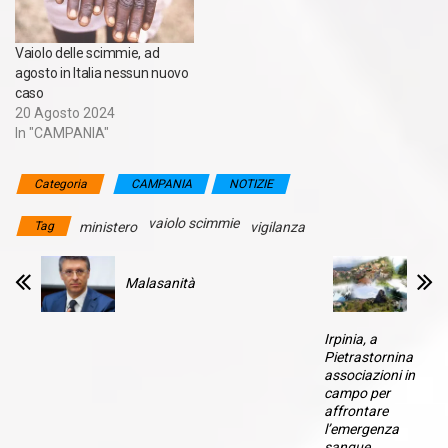
Vaiolo delle scimmie, ad
agosto in Italia nessun nuovo
caso
20 Agosto 2024
In "CAMPANIA"
Categoria
CAMPANIA
NOTIZIE
vaiolo scimmie
Tag
ministero
vigilanza
Malasanità
Irpinia, a
Pietrastornina
associazioni in
campo per
affrontare
l’emergenza
sangue