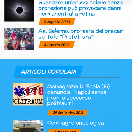
Guardare un’eclissi solare senza
protezione può provocare danni
permanenti alla retina
9 Agosto 2026
Asl Salerno, protesta dei precari
sotto la “Prefettura”
8 Agosto 2026
ARTICOLI POPOLARI
Mariagrazia Di Scala (Fi)
denuncia: Napoli senza
pronto soccorso
politraumi.
29 Settembre 2018
Campagna oncologica
1 Ottobre 2018