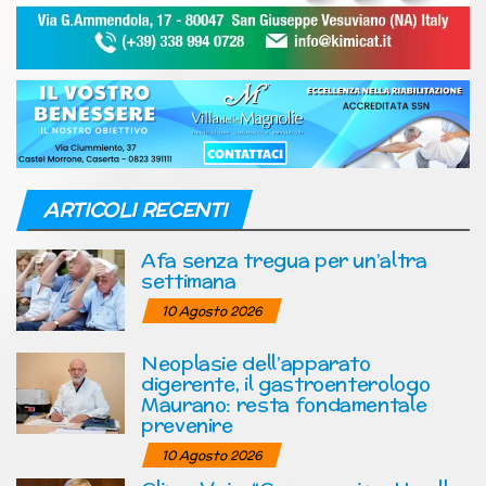
ARTICOLI RECENTI
Afa senza tregua per un’altra
settimana
10 Agosto 2026
Neoplasie dell’apparato
digerente, il gastroenterologo
Maurano: resta fondamentale
prevenire
10 Agosto 2026