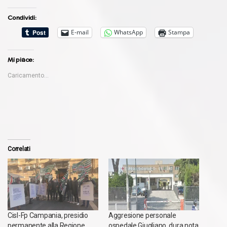
Condividi:
E-mail
WhatsApp
Stampa
Mi piace:
Caricamento...
Correlati
Cisl-Fp Campania, presidio
Aggresione personale
permanente alla Regione
ospedale Giugliano, dura nota