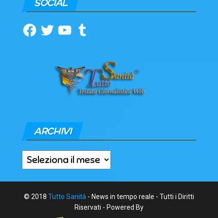
SOCIAL
Facebook
Twitter
YouTube
Tumblr
ARCHIVI
Archivi
© 2018
Tutto Sanità
- News in tempo reale - Tutti i Diritti
Riservati - Powered By