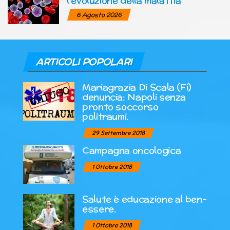
l’evoluzione della malattia
6 Agosto 2026
ARTICOLI POPOLARI
Mariagrazia Di Scala (Fi)
denuncia: Napoli senza
pronto soccorso
politraumi.
29 Settembre 2018
Campagna oncologica
1 Ottobre 2018
Salute è educazione al ben-
essere.
1 Ottobre 2018