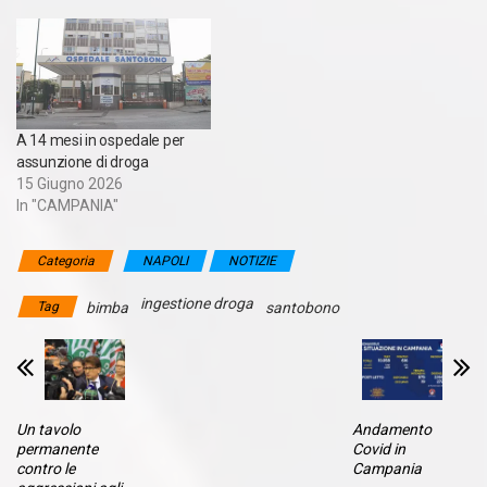
A 14 mesi in ospedale per
assunzione di droga
15 Giugno 2026
In "CAMPANIA"
Categoria
NAPOLI
NOTIZIE
ingestione droga
Tag
bimba
santobono
Un tavolo
Andamento
permanente
Covid in
contro le
Campania