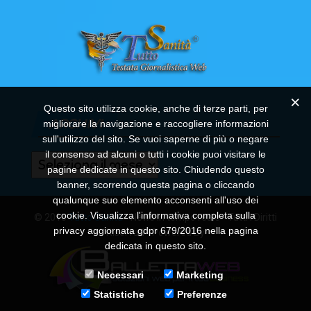
Questo sito utilizza cookie, anche di terze parti, per
ARCHIVI
migliorare la navigazione e raccogliere informazioni
sull'utilizzo del sito. Se vuoi saperne di più o negare
il consenso ad alcuni o tutti i cookie puoi visitare le
Archivi
pagine dedicate in questo sito. Chiudendo questo
banner, scorrendo questa pagina o cliccando
qualunque suo elemento acconsenti all'uso dei
cookie. Visualizza l'informativa completa sulla
© 2018
Tutto Sanità
- News in tempo reale - Tutti i Diritti
privacy aggiornata gdpr 679/2016 nella pagina
Riservati - Powered By
dedicata in questo sito.
Necessari
Marketing
Statistiche
Preferenze