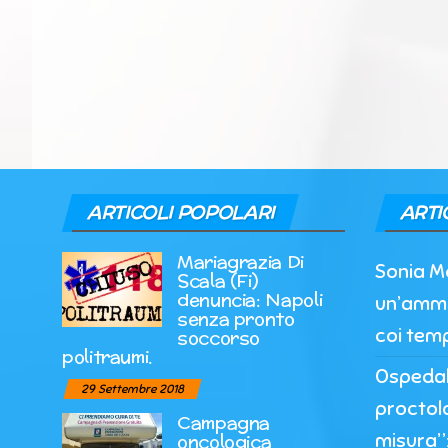
ARTICOLI POPOLARI
ARTI
Mariagrazia Di
Sonia M
Scala (Fi)
denuncia: Napoli
un’ammi
senza pronto
coi temp
soccorso
politraumi.
Ospedale
29 Settembre 2018
proctol
Campagna
misura”:
oncologica