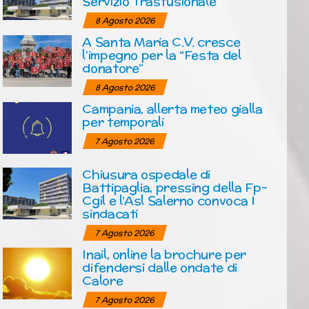
Servizio Trasfusionale
8 Agosto 2026
A Santa Maria C.V. cresce
l’impegno per la “Festa del
donatore”
8 Agosto 2026
Campania, allerta meteo gialla
per temporali
7 Agosto 2026
Chiusura ospedale di
Battipaglia, pressing della Fp-
Cgil e l’Asl Salerno convoca I
sindacati
7 Agosto 2026
Inail, online la brochure per
difendersi dalle ondate di
Calore
7 Agosto 2026