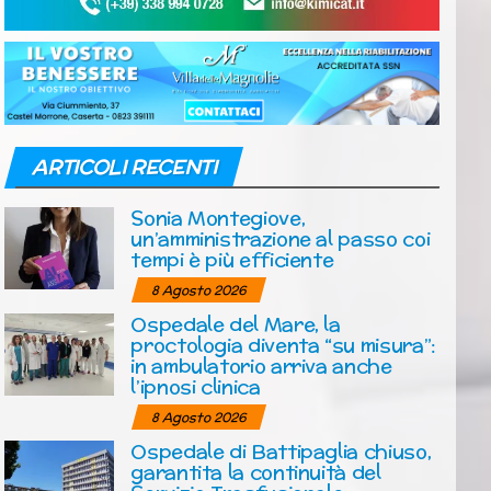
ARTICOLI RECENTI
Sonia Montegiove,
un’amministrazione al passo coi
tempi è più efficiente
8 Agosto 2026
Ospedale del Mare, la
proctologia diventa “su misura”:
in ambulatorio arriva anche
l’ipnosi clinica
8 Agosto 2026
Ospedale di Battipaglia chiuso,
garantita la continuità del