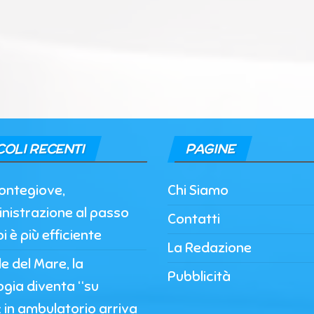
COLI RECENTI
PAGINE
ontegiove,
Chi Siamo
nistrazione al passo
Contatti
i è più efficiente
La Redazione
 del Mare, la
Pubblicità
ogia diventa “su
 in ambulatorio arriva