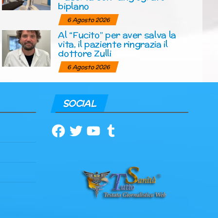
biplano
6 Agosto 2026
Al “Fucito” per aver salva la
vita, il paziente ringrazia il
dottore Zulli
6 Agosto 2026
SOCIAL
Facebook
Twitter
YouTube
Tumblr