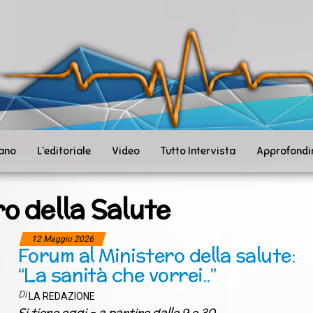
ità
toSanità
ws
mpo
le
iano
L’editoriale
Video
Tutto Intervista
Approfondi
o della Salute
12 Maggio 2026
Forum al Ministero della salute:
“La sanità che vorrei..”
Di
LA REDAZIONE
Si tiene oggi – a partire dalle 9 e 30,