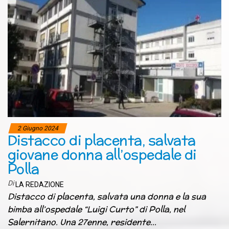
2 Giugno 2024
Distacco di placenta, salvata
giovane donna all’ospedale di
Polla
Di
LA REDAZIONE
Distacco di placenta, salvata una donna e la sua
bimba all’ospedale “Luigi Curto” di Polla, nel
Salernitano. Una 27enne, residente…