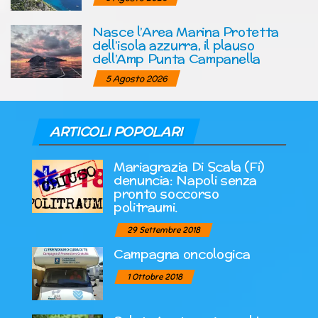
Nasce l’Area Marina Protetta
dell’isola azzurra, il plauso
dell’Amp Punta Campanella
5 Agosto 2026
ARTICOLI POPOLARI
Mariagrazia Di Scala (Fi)
denuncia: Napoli senza
pronto soccorso
politraumi.
29 Settembre 2018
Campagna oncologica
1 Ottobre 2018