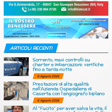
ARTICOLI RECENTI
Sorrento, maxi controlli su
charter e imbarcazioni: verifiche
fino a tarda notte
6 Agosto 2026
Prestazioni di alta qualità
nell’Azienda Ospedaliera di
Caserta con l’angiografo biplano
6 Agosto 2026
Al “Fucito” per aver salva la vita, il