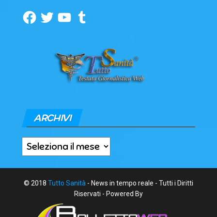
Facebook
Twitter
YouTube
Tumblr
ARCHIVI
Archivi
© 2018
Tutto Sanità
- News in tempo reale - Tutti i Diritti
Riservati - Powered By