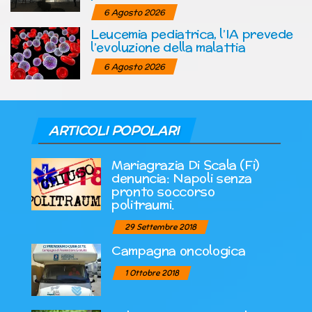
6 Agosto 2026
Leucemia pediatrica, l’IA prevede
l’evoluzione della malattia
6 Agosto 2026
ARTICOLI POPOLARI
Mariagrazia Di Scala (Fi)
denuncia: Napoli senza
pronto soccorso
politraumi.
29 Settembre 2018
Campagna oncologica
1 Ottobre 2018