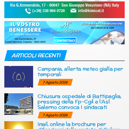
ARTICOLI RECENTI
Campania, allerta meteo gialla per
temporali
7 Agosto 2026
Chiusura ospedale di Battipaglia,
pressing della Fp-Cgil e l’Asl
Salerno convoca I sindacati
7 Agosto 2026
Inail, online la brochure per