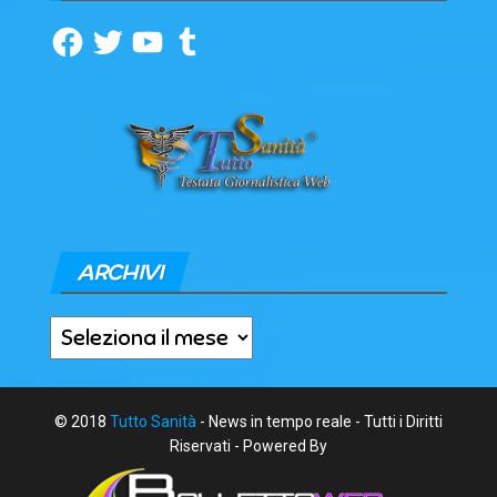
Facebook
Twitter
YouTube
Tumblr
ARCHIVI
Archivi
© 2018
Tutto Sanità
- News in tempo reale - Tutti i Diritti
Riservati - Powered By