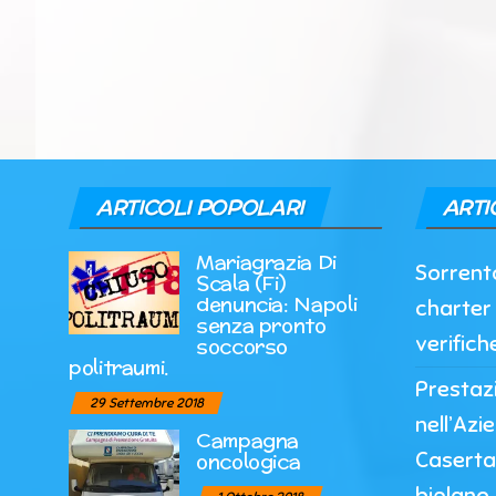
ARTICOLI POPOLARI
ARTI
Mariagrazia Di
Sorrento
Scala (Fi)
denuncia: Napoli
charter 
senza pronto
verifich
soccorso
politraumi.
Prestazi
29 Settembre 2018
nell’Azi
Campagna
Caserta
oncologica
biplano