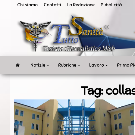
Vai
Chi siamo
Contatti
La Redazione
Pubblicità
al
contenuto
San
Tut
ne
in
te
rea
Notizie
Rubriche
Lavoro
Primo P
Tag:
colla