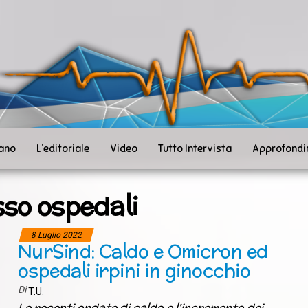
ità
toSanità
ws
mpo
le
iano
L’editoriale
Video
Tutto Intervista
Approfondi
sso ospedali
8 Luglio 2022
NurSind: Caldo e Omicron ed
ospedali irpini in ginocchio
Di
T.U.
Le recenti ondate di caldo e l’incremento dei