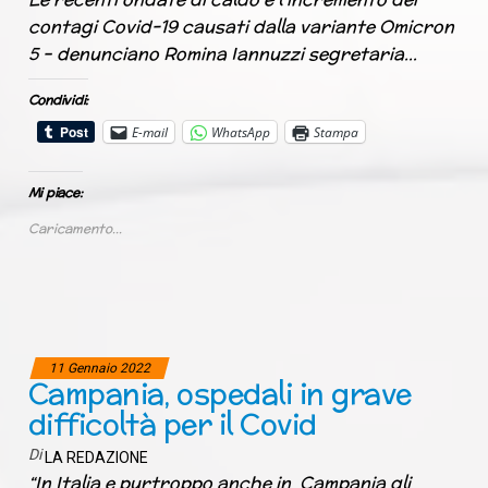
contagi Covid-19 causati dalla variante Omicron
5 – denunciano Romina Iannuzzi segretaria…
Condividi:
E-mail
WhatsApp
Stampa
Mi piace:
Caricamento...
11 Gennaio 2022
Campania, ospedali in grave
difficoltà per il Covid
Di
LA REDAZIONE
“In Italia e purtroppo anche in Campania gli