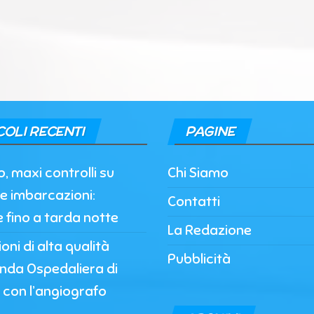
COLI RECENTI
PAGINE
, maxi controlli su
Chi Siamo
e imbarcazioni:
Contatti
e fino a tarda notte
La Redazione
oni di alta qualità
Pubblicità
enda Ospedaliera di
 con l’angiografo