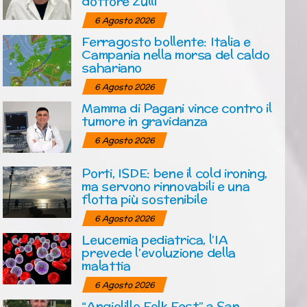
dottore Zulli
6 Agosto 2026
Ferragosto bollente: Italia e
Campania nella morsa del caldo
sahariano
6 Agosto 2026
Mamma di Pagani vince contro il
tumore in gravidanza
6 Agosto 2026
Porti, ISDE: bene il cold ironing,
ma servono rinnovabili e una
flotta più sostenibile
6 Agosto 2026
Leucemia pediatrica, l’IA
prevede l’evoluzione della
malattia
6 Agosto 2026
“Angiolillo Folk Fest” a San