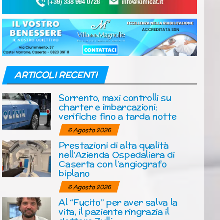
ARTICOLI RECENTI
Sorrento, maxi controlli su
charter e imbarcazioni:
verifiche fino a tarda notte
6 Agosto 2026
Prestazioni di alta qualità
nell’Azienda Ospedaliera di
Caserta con l’angiografo
biplano
6 Agosto 2026
Al “Fucito” per aver salva la
vita, il paziente ringrazia il