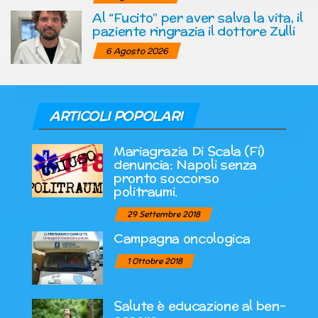
Al “Fucito” per aver salva la vita, il
paziente ringrazia il dottore Zulli
6 Agosto 2026
ARTICOLI POPOLARI
Mariagrazia Di Scala (Fi)
denuncia: Napoli senza
pronto soccorso
politraumi.
29 Settembre 2018
Campagna oncologica
1 Ottobre 2018
Salute è educazione al ben-