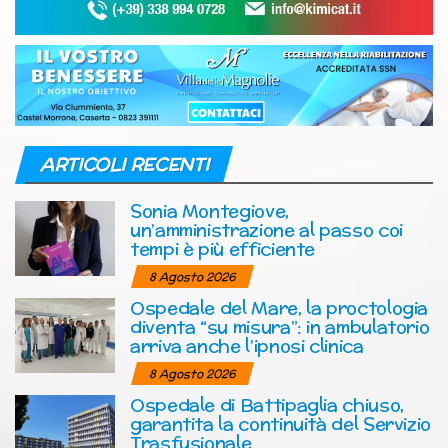
ARTICOLI RECENTI
Sonia Montegiove,
un’amministrazione al passo coi
tempi è più efficiente
8 Agosto 2026
Ospedale del Mare, la proctologia
diventa “su misura”: in ambulatorio
arriva anche l’ipnosi clinica
8 Agosto 2026
Ospedale di Battipaglia chiuso,
garantita la continuità del Servizio
Trasfusionale