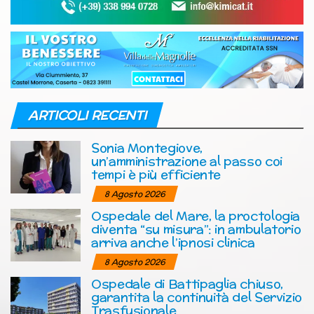
ARTICOLI RECENTI
Sonia Montegiove,
un’amministrazione al passo coi
tempi è più efficiente
8 Agosto 2026
Ospedale del Mare, la proctologia
diventa “su misura”: in ambulatorio
arriva anche l’ipnosi clinica
8 Agosto 2026
Ospedale di Battipaglia chiuso,
garantita la continuità del Servizio
Trasfusionale