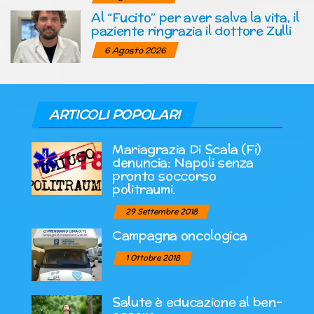
Al “Fucito” per aver salva la vita, il
paziente ringrazia il dottore Zulli
6 Agosto 2026
ARTICOLI POPOLARI
Mariagrazia Di Scala (Fi)
denuncia: Napoli senza
pronto soccorso
politraumi.
29 Settembre 2018
Campagna oncologica
1 Ottobre 2018
Salute è educazione al ben-