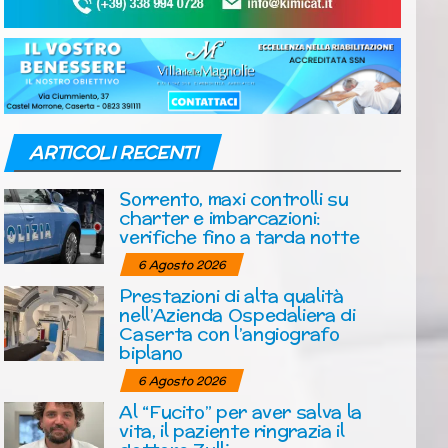
ARTICOLI RECENTI
Sorrento, maxi controlli su
charter e imbarcazioni:
verifiche fino a tarda notte
6 Agosto 2026
Prestazioni di alta qualità
nell’Azienda Ospedaliera di
Caserta con l’angiografo
biplano
6 Agosto 2026
Al “Fucito” per aver salva la
vita, il paziente ringrazia il