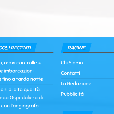
COLI RECENTI
PAGINE
, maxi controlli su
Chi Siamo
e imbarcazioni:
Contatti
e fino a tarda notte
La Redazione
oni di alta qualità
Pubblicità
enda Ospedaliera di
 con l’angiografo