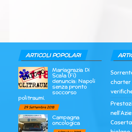
ARTICOLI POPOLARI
ARTI
Mariagrazia Di
Sorrento
Scala (Fi)
denuncia: Napoli
charter 
senza pronto
verifich
soccorso
politraumi.
Prestazi
29 Settembre 2018
nell’Azi
Campagna
Caserta
oncologica
biplano