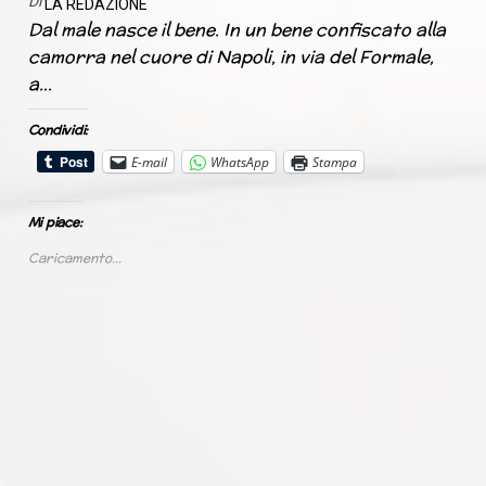
Di
LA REDAZIONE
Dal male nasce il bene. In un bene confiscato alla
camorra nel cuore di Napoli, in via del Formale,
a…
Condividi:
E-mail
WhatsApp
Stampa
Mi piace:
Caricamento...