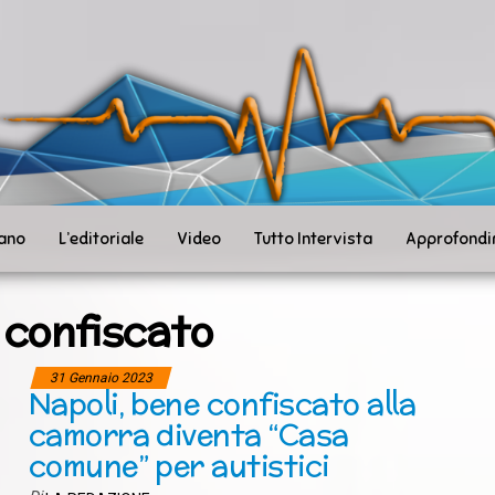
ità
toSanità
ws
mpo
le
iano
L’editoriale
Video
Tutto Intervista
Approfondi
 confiscato
31 Gennaio 2023
Napoli, bene confiscato alla
camorra diventa “Casa
comune” per autistici