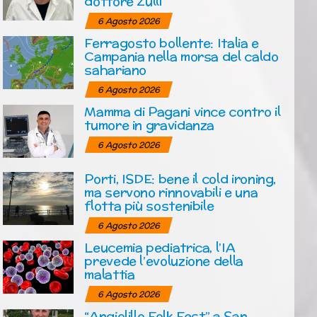
dottore Zulli
6 Agosto 2026
Ferragosto bollente: Italia e
Campania nella morsa del caldo
sahariano
6 Agosto 2026
Mamma di Pagani vince contro il
tumore in gravidanza
6 Agosto 2026
Porti, ISDE: bene il cold ironing,
ma servono rinnovabili e una
flotta più sostenibile
6 Agosto 2026
Leucemia pediatrica, l’IA
prevede l’evoluzione della
malattia
6 Agosto 2026
“Angiolillo Folk Fest” a San