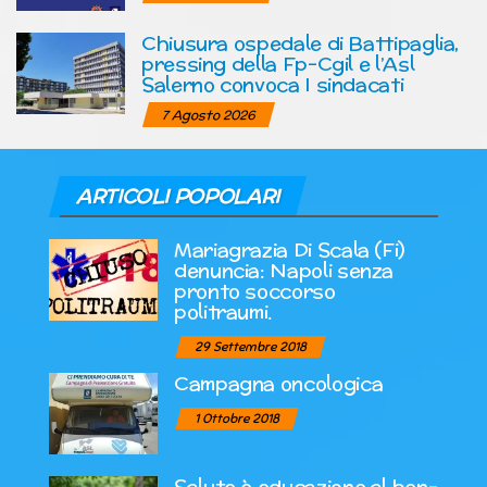
Chiusura ospedale di Battipaglia,
pressing della Fp-Cgil e l’Asl
Salerno convoca I sindacati
7 Agosto 2026
ARTICOLI POPOLARI
Mariagrazia Di Scala (Fi)
denuncia: Napoli senza
pronto soccorso
politraumi.
29 Settembre 2018
Campagna oncologica
1 Ottobre 2018
Salute è educazione al ben-