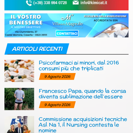
ARTICOLI RECENTI
Psicofarmaci ai minori, dal 2016
consumi più che triplicati
9 Agosto 2026
Francesco Papa, quando la corsa
diventa sublimazione dell’essere
9 Agosto 2026
Commissione acquisizioni tecniche
Asl Na 1, il Nursing contesta le
nomine