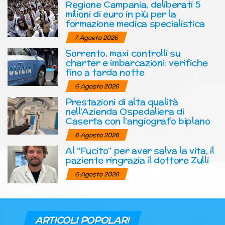
Regione Campania, deliberati 5
milioni di euro in più per la
formazione medica specialistica
7 Agosto 2026
Sorrento, maxi controlli su
charter e imbarcazioni: verifiche
fino a tarda notte
6 Agosto 2026
Prestazioni di alta qualità
nell’Azienda Ospedaliera di
Caserta con l’angiografo biplano
6 Agosto 2026
Al “Fucito” per aver salva la vita, il
paziente ringrazia il dottore Zulli
6 Agosto 2026
ARTICOLI POPOLARI