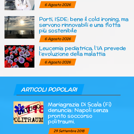
6 Agosto 2026
Porti, ISDE: bene il cold ironing, ma
servono rinnovabili e una flotta
più sostenibile
6 Agosto 2026
Leucemia pediatrica, l’IA prevede
l’evoluzione della malattia
6 Agosto 2026
ARTICOLI POPOLARI
Mariagrazia Di Scala (Fi)
denuncia: Napoli senza
pronto soccorso
politraumi.
29 Settembre 2018