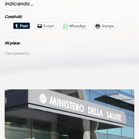
indicando…
Condividi:
E-mail
WhatsApp
Stampa
Mi piace:
Caricamento...