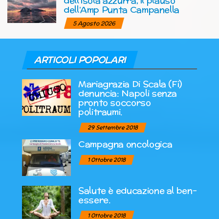
dell’isola azzurra, il plauso
dell’Amp Punta Campanella
5 Agosto 2026
ARTICOLI POPOLARI
Mariagrazia Di Scala (Fi)
denuncia: Napoli senza
pronto soccorso
politraumi.
29 Settembre 2018
Campagna oncologica
1 Ottobre 2018
Salute è educazione al ben-
essere.
1 Ottobre 2018