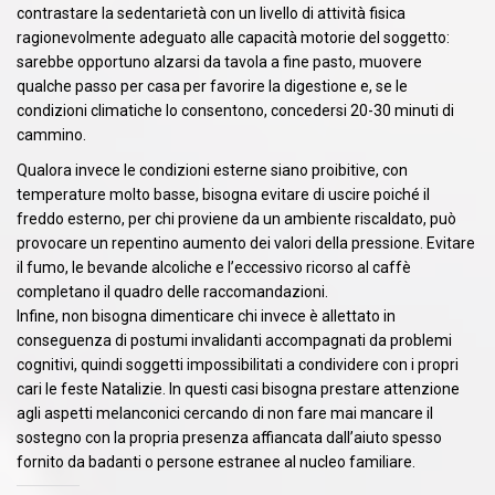
contrastare la sedentarietà con un livello di attività fisica
ragionevolmente adeguato alle capacità motorie del soggetto:
sarebbe opportuno alzarsi da tavola a fine pasto, muovere
qualche passo per casa per favorire la digestione e, se le
condizioni climatiche lo consentono, concedersi 20-30 minuti di
cammino.
Qualora invece le condizioni esterne siano proibitive, con
temperature molto basse, bisogna evitare di uscire poiché il
freddo esterno, per chi proviene da un ambiente riscaldato, può
provocare un repentino aumento dei valori della pressione. Evitare
il fumo, le bevande alcoliche e l’eccessivo ricorso al caffè
completano il quadro delle raccomandazioni.
Infine, non bisogna dimenticare chi invece è allettato in
conseguenza di postumi invalidanti accompagnati da problemi
cognitivi, quindi soggetti impossibilitati a condividere con i propri
cari le feste Natalizie. In questi casi bisogna prestare attenzione
agli aspetti melanconici cercando di non fare mai mancare il
sostegno con la propria presenza affiancata dall’aiuto spesso
fornito da badanti o persone estranee al nucleo familiare.