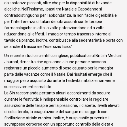
da sostanze piccanti, oltre che per la disponibilità di bevande
alcoliche. Nell’insieme, i pasti tra Natale e Capodanno si
contraddistinguono per l’abbondanza, la non facile digeribilità e
per l’interferenza di taluni dei cibi assunti con le terapie
farmacologiche in atto, a volte potenziandone ed a volte
riducendone gli effetti. Il maggior tempo trascorso intorno al
tavolo da pranzo, inoltre, contribuisce alla sedentarietà e porta con
sé anche il trascurare l’esercizio fisico”.
Un recente studio scientifico inglese, pubblicato sul British Medical
Journal, dimostra che ogni anno alcune persone possono
registrare un piccolo aumento di peso causato per la maggior
parte dalle vacanze come il Natale. Dai risultati emerge che il
maggior peso acquisito durante le festività natalizie non viene
successivamente smaltito.
La Sin raccomanda pertanto alcuni accorgimenti da seguire
durante le festività: è indispensabile controllare la regolare
assunzione delle terapie per la pressione, il diabete, i livelli elevati
di colesterolo, la coagulazione del sangue nei soggetti con
fibrillazione atriale cronica. Inoltre, è auspicabile prevenire il
sovrappeso corporeo con un opportuno controllo della dieta e