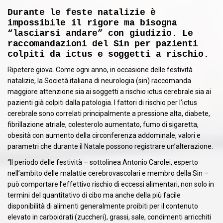
Durante le feste natalizie è
impossibile il rigore ma bisogna
“lasciarsi andare” con giudizio. Le
raccomandazioni del Sin per pazienti
colpiti da ictus e soggetti a rischio.
Ripetere giova. Come ogni anno, in occasione delle festività
natalizie, la Società italiana di neurologia (sin) raccomanda
maggiore attenzione sia ai soggetti a rischio ictus cerebrale sia ai
pazienti già colpiti dalla patologia. I fattori di rischio per l’ictus
cerebrale sono correlati principalmente a pressione alta, diabete,
fibrillazione atriale, colesterolo aumentato, fumo di sigaretta,
obesità con aumento della circonferenza addominale, valori e
parametri che durante il Natale possono registrare un’alterazione.
“Il periodo delle festività – sottolinea Antonio Carolei, esperto
nell’ambito delle malattie cerebrovascolari e membro della Sin –
può comportare l’effettivo rischio di eccessi alimentari, non solo in
termini del quantitativo di cibo ma anche della più facile
disponibilità di alimenti generalmente proibiti per il contenuto
elevato in carboidrati (zuccheri), grassi, sale, condimenti arricchiti