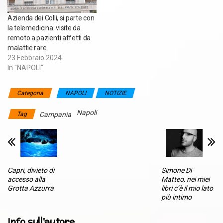
Azienda dei Colli, si parte con
la telemedicina: visite da
remoto a pazienti affetti da
malattie rare
23 Febbraio 2024
In "NAPOLI"
Categoria
NAPOLI
NOTIZIE
Napoli
Tag
Campania
Capri, divieto di
Simone Di
accesso alla
Matteo, nei miei
Grotta Azzurra
libri c’è il mio lato
più intimo
Info sull'autore