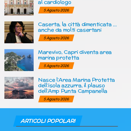
al cardiologo
5 Agosto 2026
Caserta, la città dimenticata …
anche da molti casertani
5 Agosto 2026
Marevivo, Capri diventa area
marina protetta
5 Agosto 2026
Nasce l’Area Marina Protetta
dell’isola azzurra, il plauso
dell’Amp Punta Campanella
5 Agosto 2026
ARTICOLI POPOLARI