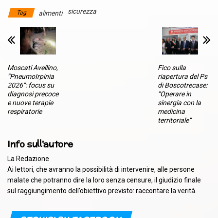
sicurezza
Tag
alimenti
Moscati Avellino,
Fico sulla
“PneumoIrpinia
riapertura del Ps
2026”: focus su
di Boscotrecase:
diagnosi precoce
“Operare in
e nuove terapie
sinergia con la
respiratorie
medicina
territoriale”
Info sull'autore
La Redazione
Ai lettori, che avranno la possibilità di intervenire, alle persone
malate che potranno dire la loro senza censure, il giudizio finale
sul raggiungimento dell’obiettivo previsto: raccontare la verità.