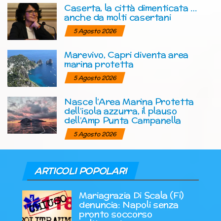
Caserta, la città dimenticata …
anche da molti casertani
5 Agosto 2026
Marevivo, Capri diventa area
marina protetta
5 Agosto 2026
Nasce l’Area Marina Protetta
dell’isola azzurra, il plauso
dell’Amp Punta Campanella
5 Agosto 2026
ARTICOLI POPOLARI
Mariagrazia Di Scala (Fi)
denuncia: Napoli senza
pronto soccorso