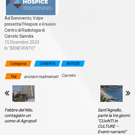
Asl Benevento, Volpe
presenta l’Hospice e il nuovo
Centro di Radiologia di
Cerreto Sannita
15 Dicembre 2023
In "BENEVENTO"
Categoria
CASERTA
NOTIZIE
Carreto
Tag
anziani malmenati
Febbre del Nilo,
Sant’Agnello,
contagiato un
parte la tre giorni:
uomo di Agropoli
“CUoNTI in
CULTURE –
Eventi narranti”