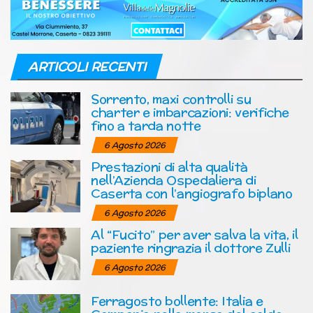
ARTICOLI RECENTI
Sorrento, maxi controlli su
charter e imbarcazioni: verifiche
fino a tarda notte
6 Agosto 2026
Prestazioni di alta qualità
nell’Azienda Ospedaliera di
Caserta con l’angiografo biplano
6 Agosto 2026
Al “Fucito” per aver salva la vita, il
paziente ringrazia il dottore Zulli
6 Agosto 2026
Ferragosto bollente: Italia e