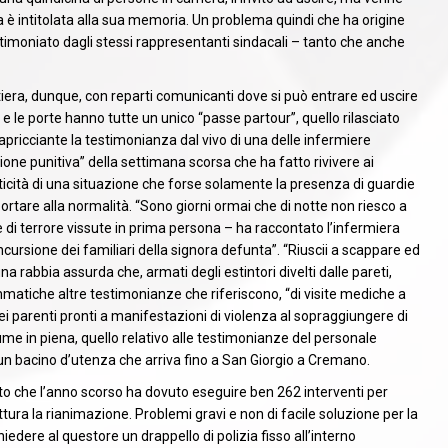
a è intitolata alla sua memoria. Un problema quindi che ha origine
timoniato dagli stessi rappresentanti sindacali – tanto che anche
iera, dunque, con reparti comunicanti dove si può entrare ed uscire
 e le porte hanno tutte un unico “passe partour”, quello rilasciato
pricciante la testimonianza dal vivo di una delle infermiere
zione punitiva” della settimana scorsa che ha fatto rivivere ai
icità di una situazione che forse solamente la presenza di guardie
rtare alla normalità. “Sono giorni ormai che di notte non riesco a
 di terrore vissute in prima persona – ha raccontato l’infermiera
ncursione dei familiari della signora defunta”. “Riuscii a scappare ed
a rabbia assurda che, armati degli estintori divelti dalle pareti,
matiche altre testimonianze che riferiscono, “di visite mediche a
i parenti pronti a manifestazioni di violenza al sopraggiungere di
ume in piena, quello relativo alle testimonianze del personale
n bacino d’utenza che arriva fino a San Giorgio a Cremano.
ato che l’anno scorso ha dovuto eseguire ben 262 interventi per
ura la rianimazione. Problemi gravi e non di facile soluzione per la
edere al questore un drappello di polizia fisso all’interno