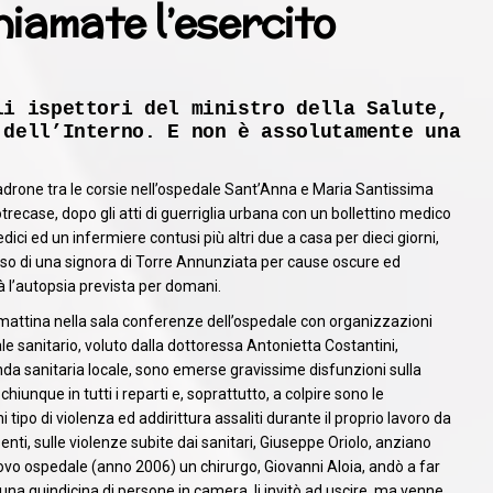
hiamate l’esercito
li ispettori del ministro della Salute,
 dell’Interno. E non è assolutamente una
 padrone tra le corsie nell’ospedale Sant’Anna e Maria Santissima
trecase, dopo gli atti di guerriglia urbana con un bollettino medico
dici ed un infermiere contusi più altri due a casa per dieci giorni,
sso di una signora di Torre Annunziata per cause oscure ed
à l’autopsia prevista per domani.
amattina nella sala conferenze dell’ospedale con organizzazioni
le sanitario, voluto dalla dottoressa Antonietta Costantini,
da sanitaria locale, sono emerse gravissime disfunzioni sulla
hiunque in tutti i reparti e, soprattutto, a colpire sono le
 tipo di violenza ed addirittura assaliti durante il proprio lavoro da
enti, sulle violenze subite dai sanitari, Giuseppe Oriolo, anziano
ovo ospedale (anno 2006) un chirurgo, Giovanni Aloia, andò a far
 una quindicina di persone in camera, li invitò ad uscire, ma venne