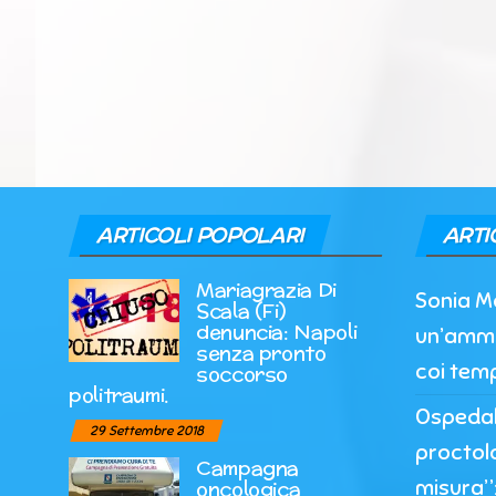
ARTICOLI POPOLARI
ARTI
Mariagrazia Di
Sonia M
Scala (Fi)
denuncia: Napoli
un’ammi
senza pronto
coi temp
soccorso
politraumi.
Ospedale
29 Settembre 2018
proctol
Campagna
misura”:
oncologica