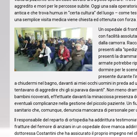
aggredito e mori per le percosse subite. Oggi una sala operatori
antica e che trova humus in “certa cultura” del luogo – come tes
una semplice visita medica viene chiesta ed ottenuta con forza.
Un ospedale di front
con facilità assoluta
dalla camorra. Racca
presenti alla “spedi
presenti la drammat
armate potrebbe ripo
dormire per le scene
presente durante l’i
a chiudermi nel bagno, davanti ai miei occhi uomini in preda ad un
tentavano di aggredire chi gli si parava davanti”. Non meno dram
bambini ricoverati, effettuate davanti la minacciosa presenza de
eventuali complicanze nella gestione del piccolo paziente. Un fi
sanitario che, comunque, denuncia mancanza di personale per u
Il responsabile del reparto di ortopedia ha addirittura testimoni
fratture del femore di anziani in un ospedale dove manca addiritt
dottoressa Costantini che ha assicurato il proprio impegno nel chi