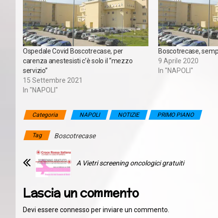
Ospedale Covid Boscotrecase, per
Boscotrecase, semp
carenza anestesisti c’è solo il “mezzo
9 Aprile 2020
servizio”
In "NAPOLI"
15 Settembre 2021
In "NAPOLI"
Categoria
NAPOLI
NOTIZIE
PRIMO PIANO
Tag
Boscotrecase
A Vietri screening oncologici gratuiti
Lascia un commento
Devi essere
connesso
per inviare un commento.