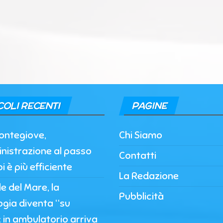
COLI RECENTI
PAGINE
ontegiove,
Chi Siamo
nistrazione al passo
Contatti
i è più efficiente
La Redazione
 del Mare, la
Pubblicità
ogia diventa “su
 in ambulatorio arriva