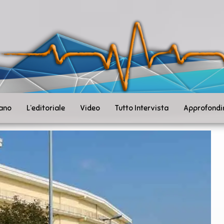
ità
toSanità
ws
mpo
le
iano
L’editoriale
Video
Tutto Intervista
Approfondi