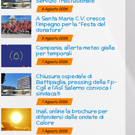
Servizio Trasfusionale
8 Agosto 2026
A Santa Maria C.V. cresce
l’impegno per la “Festa del
donatore”
8 Agosto 2026
Campania, allerta meteo gialla
per temporali
7 Agosto 2026
Chiusura ospedale di
Battipaglia, pressing della Fp-
Cgil e l’Asl Salerno convoca I
sindacati
7 Agosto 2026
Inail, online la brochure per
difendersi dalle ondate di
Calore
7 Agosto 2026