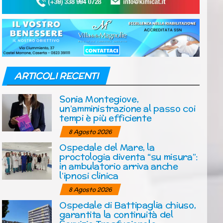
ARTICOLI RECENTI
Sonia Montegiove,
un’amministrazione al passo coi
tempi è più efficiente
8 Agosto 2026
Ospedale del Mare, la
proctologia diventa “su misura”:
in ambulatorio arriva anche
l’ipnosi clinica
8 Agosto 2026
Ospedale di Battipaglia chiuso,
garantita la continuità del