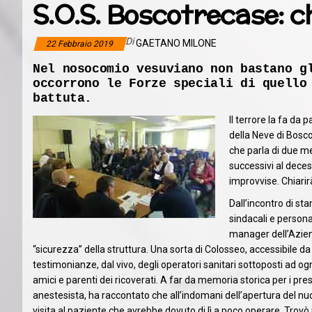
S.O.S. Boscotrecase: c
Di
GAETANO MILONE
22 Febbraio 2019
Nel nosocomio vesuviano non bastano g
occorrono le Forze speciali di quello
battuta.
Il terrore la fa da
della Neve di Bosco
che parla di due me
successivi al dece
improvvise. Chiarir
Dall’incontro di st
sindacali e persona
manager dell’Azien
“sicurezza” della struttura. Una sorta di Colosseo, accessibile da c
testimonianze, dal vivo, degli operatori sanitari sottoposti ad ogni
amici e parenti dei ricoverati. A far da memoria storica per i pres
anestesista, ha raccontato che all’indomani dell’apertura del nu
visita al paziente che avrebbe dovuto di lì a poco operare. Trovò