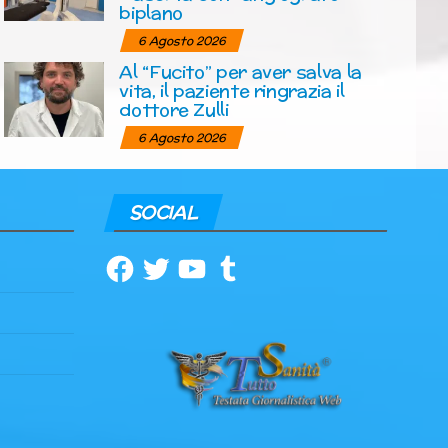
biplano
6 Agosto 2026
Al “Fucito” per aver salva la
vita, il paziente ringrazia il
dottore Zulli
6 Agosto 2026
SOCIAL
Facebook
Twitter
YouTube
Tumblr