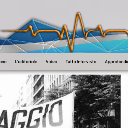
ità
toSanità
ws
mpo
le
iano
L’editoriale
Video
Tutto Intervista
Approfondi