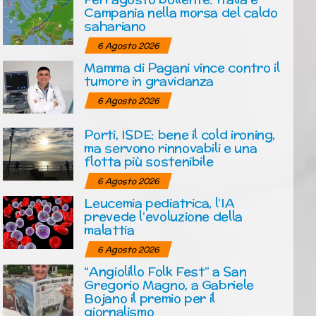
Campania nella morsa del caldo
sahariano
6 Agosto 2026
Mamma di Pagani vince contro il
tumore in gravidanza
6 Agosto 2026
Porti, ISDE: bene il cold ironing,
ma servono rinnovabili e una
flotta più sostenibile
6 Agosto 2026
Leucemia pediatrica, l’IA
prevede l’evoluzione della
malattia
6 Agosto 2026
“Angiolillo Folk Fest” a San
Gregorio Magno, a Gabriele
Bojano il premio per il
giornalismo