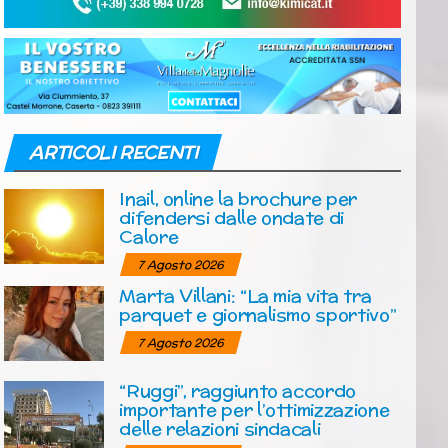
ARTICOLI RECENTI
Inail, online la brochure per
difendersi dalle ondate di
Calore
7 Agosto 2026
Marta Villani: “La mia vita tra
parquet e giornalismo sportivo”
7 Agosto 2026
“Ruggi”, raggiunto accordo
importante per l’ottimizzazione
delle relazioni sindacali