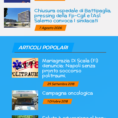
Chiusura ospedale di Battipaglia,
pressing della Fp-Cgil e l’Asl
Salerno convoca I sindacati
7 Agosto 2026
ARTICOLI POPOLARI
Mariagrazia Di Scala (Fi)
denuncia: Napoli senza
pronto soccorso
politraumi.
29 Settembre 2018
Campagna oncologica
1 Ottobre 2018
Salute è educazione al ben-