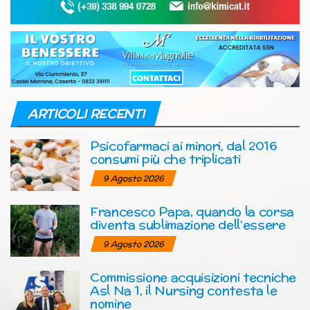
ARTICOLI RECENTI
Psicofarmaci ai minori, dal 2016
consumi più che triplicati
9 Agosto 2026
Francesco Papa, quando la corsa
diventa sublimazione dell’essere
9 Agosto 2026
Commissione acquisizioni tecniche
Asl Na 1, il Nursing contesta le
nomine