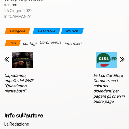
sanitari
25 Giugno 2022
In "CAMPANIA"
Categoria
CAMPANIA
NOTIZIE
Coronavirus
Tag
contagi
infermieri
Capodanno,
Ex Lsu Cardito, il
appello del WWF:
Comune usa i
“Quest’anno
soldi dei
niente botti”
dipendenti per
pagare gli oneri in
busta paga
Info sull'autore
La Redazione