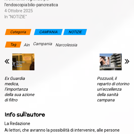
l’endoscopia bilio-pancreatica
4 Ottobre 2025
In "NOTIZIE"
Categoria
CAMPANIA
NOTIZIE
Campania
Tag
Ain
Narcolessia
Ex Guardia
Pozzuoli, il
medica,
reparto di otorino
l’importanza
un’eccellenza
della sua azione
della sanità
di filtro
campana
Info sull'autore
La Redazione
Ai lettori, che avranno la possibilità di intervenire, alle persone