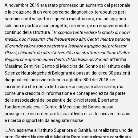
A novembre 2019 era stato promesso un aumento del personale
e la creazione di un vero percorso diagnostico-terapeutico per i
bambini con il sospetto di questa malattia rara, ma ad oggi non
solo non è partito alcun progetto, ma emerge un impoverimento
continuo della struttura. “
E’ sconcertante vedere lo stuolo di nuovi
medici, nuovi assunti, che frequentano altri Centri, mentre persone
di grande valore sono costrette a lasciare il gruppo del professor
Plazzi, chiamate da altre Università o da strutture sanitarie di altre
Regioni che aprono nuovi Centri di Medicina del Sonno
” afferma
Massimo Zenti Nel Centro di Medicina del Sonno dell’Istituto delle
Scienze Neurologiche di Bologna si è passati dai circa 30 pazienti
diagnosticati ad inizio millennio agli oltre 800 del 2018: un
incremento che non va letto come un segnale allarmante, ma
come una crescita di informazione e consapevolezza da parte
delle associazioni dei pazienti e dei clinici stessi. È pertanto
fondamentale che il Centro di Medicina del Sonno possa
proseguire e incrementare la sua attività di visite, ricoveri, terapie
e ricerca supportato da adeguate risorse.
L’Ain, assieme all’Istituto Superiore di Sanità, ha realizzato uno dei
primi Registri Nazionali di Malattia Rara, naturalmente coordinato