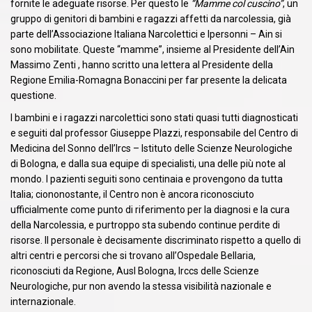
fornite le adeguate risorse. Per questo le
“Mamme col cuscino”
, un
gruppo di genitori di bambini e ragazzi affetti da narcolessia, già
parte dell’Associazione Italiana Narcolettici e Ipersonni – Ain si
sono mobilitate. Queste “mamme”, insieme al Presidente dell’Ain
Massimo Zenti , hanno scritto una lettera al Presidente della
Regione Emilia-Romagna Bonaccini per far presente la delicata
questione.
I bambini e i ragazzi narcolettici sono stati quasi tutti diagnosticati
e seguiti dal professor Giuseppe Plazzi, responsabile del Centro di
Medicina del Sonno dell’Ircs – Istituto delle Scienze Neurologiche
di Bologna, e dalla sua equipe di specialisti, una delle più note al
mondo. I pazienti seguiti sono centinaia e provengono da tutta
Italia; ciononostante, il Centro non è ancora riconosciuto
ufficialmente come punto di riferimento per la diagnosi e la cura
della Narcolessia, e purtroppo sta subendo continue perdite di
risorse. Il personale è decisamente discriminato rispetto a quello di
altri centri e percorsi che si trovano all’Ospedale Bellaria,
riconosciuti da Regione, Ausl Bologna, Irccs delle Scienze
Neurologiche, pur non avendo la stessa visibilità nazionale e
internazionale.