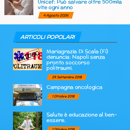
Unicef: Può salvare oltre 500mila
vite ogni anno
4 Agosto 2026
ARTICOLI POPOLARI
Mariagrazia Di Scala (Fi)
denuncia: Napoli senza
pronto soccorso
politraumi.
29 Settembre 2018
Campagna oncologica
1 Ottobre 2018
Salute è educazione al ben-
essere.
1 Ottobre 2018