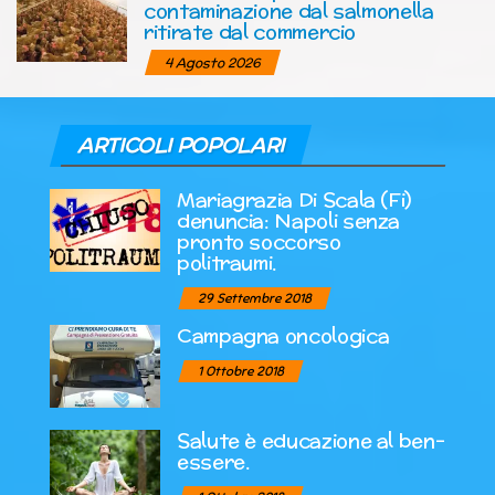
contaminazione dal salmonella
ritirate dal commercio
4 Agosto 2026
ARTICOLI POPOLARI
Mariagrazia Di Scala (Fi)
denuncia: Napoli senza
pronto soccorso
politraumi.
29 Settembre 2018
Campagna oncologica
1 Ottobre 2018
Salute è educazione al ben-
essere.