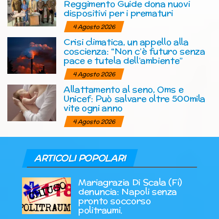
Reggimento Guide dona nuovi
dispositivi per i prematuri
4 Agosto 2026
Crisi climatica, un appello alla
coscienza: “Non c’è futuro senza
pace e tutela dell’ambiente”
4 Agosto 2026
Allattamento al seno, Oms e
Unicef: Può salvare oltre 500mila
vite ogni anno
4 Agosto 2026
ARTICOLI POPOLARI
Mariagrazia Di Scala (Fi)
denuncia: Napoli senza
pronto soccorso
politraumi.