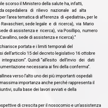
e scorso il Ministero della salute ha, infatti,
enda ospedaliera di rilievo nazionale ad alta
r l’area tematica di afferenza di «pediatria», per le
Ravaschieri, sede legale e di ricerca), via Mario
ede di assistenza e ricerca), via Posillipo, numero
avallino, sede di assistenza e ricerca).”
iarisce portata e i limiti temporali del
 dell’articolo 15 del decreto legislativo 16 ottobre
egrazioni”. Quindi “all’esito dell’invio dei dati
ocumentazione necessaria ai fini della conferma”.
llinea verso l’alto uno dei più importanti ospedali
e di massima importanza anche perché rappresenta il
tivi, sulla base dei lavori avviati e della
pettive di crescita per il nosocomio e un’assistenza