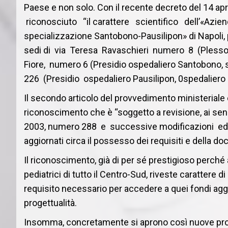
Paese e non solo. Con il recente decreto del 14 april
riconosciuto “il carattere scientifico dell’«Azi
specializzazione Santobono-Pausilipon» di Napoli, pe
sedi di via Teresa Ravaschieri numero 8 (Plesso 
Fiore, numero 6 (Presidio ospedaliero Santobono, s
226 (Presidio ospedaliero Pausilipon, 0spedaliero C
Il secondo articolo del provvedimento ministeriale ch
riconoscimento che è “soggetto a revisione, ai sensi
2003, numero 288 e successive modificazioni ed int
aggiornati circa il possesso dei requisiti e della d
Il riconoscimento, già di per sé prestigioso perché a
pediatrici di tutto il Centro-Sud, riveste caratter
requisito necessario per accedere a quei fondi aggiun
progettualità.
Insomma, concretamente si aprono così nuove pros