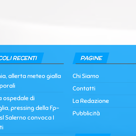
COLI RECENTI
PAGINE
, allerta meteo gialla
Chi Siamo
porali
Contatti
a ospedale di
La Redazione
lia, pressing della Fp-
Pubblicità
’Asl Salerno convoca I
ti