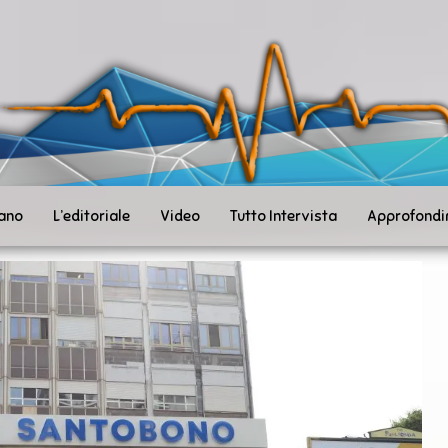
ità
toSanità
ws
mpo
le
iano
L’editoriale
Video
Tutto Intervista
Approfondi