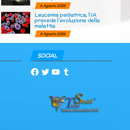
6 Agosto 2026
Leucemia pediatrica, l’IA
prevede l’evoluzione della
malattia
6 Agosto 2026
SOCIAL
Facebook
Twitter
YouTube
Tumblr