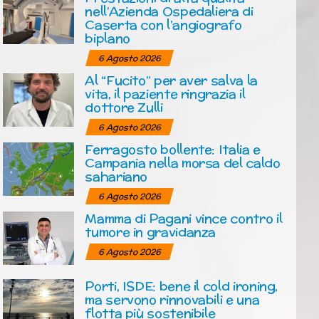
nell’Azienda Ospedaliera di
Caserta con l’angiografo
biplano
6 Agosto 2026
Al “Fucito” per aver salva la
vita, il paziente ringrazia il
dottore Zulli
6 Agosto 2026
Ferragosto bollente: Italia e
Campania nella morsa del caldo
sahariano
6 Agosto 2026
Mamma di Pagani vince contro il
tumore in gravidanza
6 Agosto 2026
Porti, ISDE: bene il cold ironing,
ma servono rinnovabili e una
flotta più sostenibile