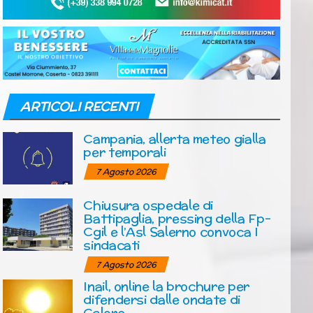
ARTICOLI RECENTI
Campania, allerta meteo gialla
per temporali
7 Agosto 2026
Chiusura ospedale di
Battipaglia, pressing della Fp-
Cgil e l’Asl Salerno convoca I
sindacati
7 Agosto 2026
Inail, online la brochure per
difendersi dalle ondate di
Calore