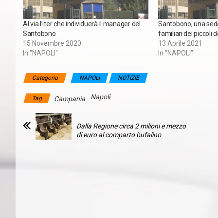
Al via l’iter che individuerà il manager del
Santobono, una sede
Santobono
familiari dei piccoli 
15 Novembre 2020
13 Aprile 2021
In "NAPOLI"
In "NAPOLI"
Categoria
NAPOLI
NOTIZIE
Napoli
Tag
Campania
Dalla Regione circa 2 milioni e mezzo
di euro al comparto bufalino