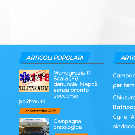
ARTICOLI POPOLARI
ARTI
Mariagrazia Di
Campania
Scala (Fi)
denuncia: Napoli
per tem
senza pronto
soccorso
Chiusur
politraumi.
Battipag
29 Settembre 2018
Cgil e l
Campagna
sindaca
oncologica