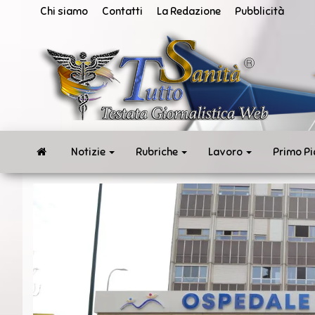
Vai
Chi siamo
Contatti
La Redazione
Pubblicità
al
contenuto
San
Tut
ne
in
te
rea
Notizie
Rubriche
Lavoro
Primo P