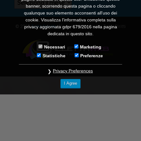
Archivi
banner, scorrendo questa pagina o cliccando
qualunque suo elemento acconsenti all'uso dei
cookie. Visualizza l'informativa completa sulla
© 2018
Tutto Sanità
- News in tempo reale - Tutti i Diritti
privacy aggiornata gdpr 679/2016 nella pagina
Riservati - Powered By
dedicata in questo sito.
Necessari
Marketing
Statistiche
Preferenze
Privacy Preferences
I Agree