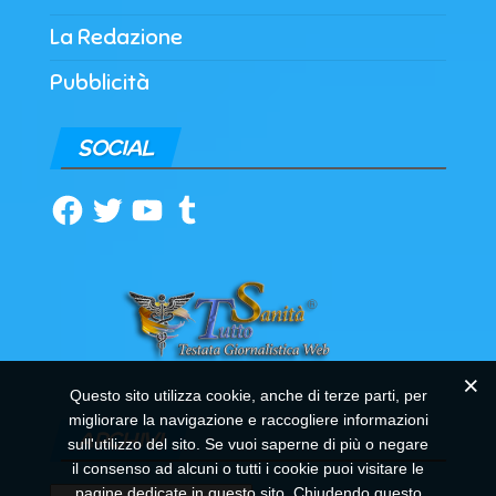
La Redazione
Pubblicità
SOCIAL
Facebook
Twitter
YouTube
Tumblr
Questo sito utilizza cookie, anche di terze parti, per
migliorare la navigazione e raccogliere informazioni
ARCHIVI
sull'utilizzo del sito. Se vuoi saperne di più o negare
il consenso ad alcuni o tutti i cookie puoi visitare le
pagine dedicate in questo sito. Chiudendo questo