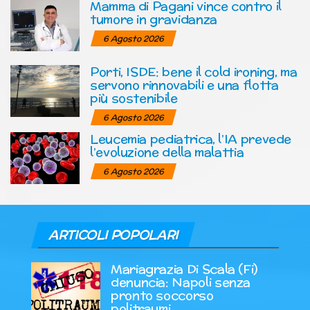
Mamma di Pagani vince contro il
tumore in gravidanza
6 Agosto 2026
Porti, ISDE: bene il cold ironing, ma
servono rinnovabili e una flotta
più sostenibile
6 Agosto 2026
Leucemia pediatrica, l’IA prevede
l’evoluzione della malattia
6 Agosto 2026
ARTICOLI POPOLARI
Mariagrazia Di Scala (Fi)
denuncia: Napoli senza
pronto soccorso
politraumi.