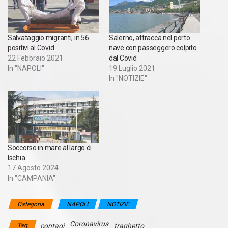
Salvataggio migranti, in 56
Salerno, attracca nel porto
positivi al Covid
nave con passeggero colpito
22 Febbraio 2021
dal Covid
In "NAPOLI"
19 Luglio 2021
In "NOTIZIE"
Soccorso in mare al largo di
Ischia
17 Agosto 2024
In "CAMPANIA"
Categoria
NAPOLI
NOTIZIE
Coronavirus
Tag
contagi
traghetto