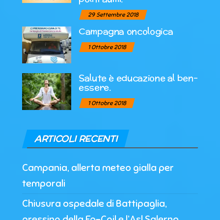
29 Settembre 2018
Campagna oncologica
1 Ottobre 2018
Salute è educazione al ben-
essere.
1 Ottobre 2018
ARTICOLI RECENTI
Campania, allerta meteo gialla per
temporali
Chiusura ospedale di Battipaglia,
pressing della Fp-Cgil e l’Asl Salerno