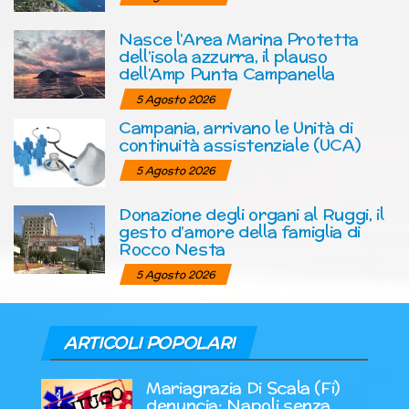
Nasce l’Area Marina Protetta
dell’isola azzurra, il plauso
dell’Amp Punta Campanella
5 Agosto 2026
Campania, arrivano le Unità di
continuità assistenziale (UCA)
5 Agosto 2026
Donazione degli organi al Ruggi, il
gesto d’amore della famiglia di
Rocco Nesta
5 Agosto 2026
ARTICOLI POPOLARI
Mariagrazia Di Scala (Fi)
denuncia: Napoli senza