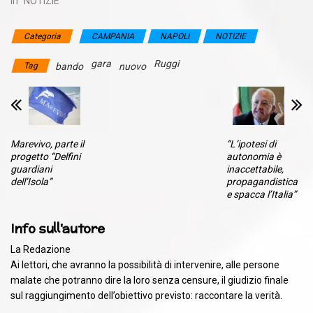
In "NOTIZIE"
Categoria
CAMPANIA
NAPOLI
NOTIZIE
gara
Ruggi
Tag
bando
nuovo
Marevivo, parte il
“L’ipotesi di
progetto “Delfini
autonomia è
guardiani
inaccettabile,
dell’Isola”
propagandistica
e spacca l’Italia”
Info sull'autore
La Redazione
Ai lettori, che avranno la possibilità di intervenire, alle persone
malate che potranno dire la loro senza censure, il giudizio finale
sul raggiungimento dell’obiettivo previsto: raccontare la verità.