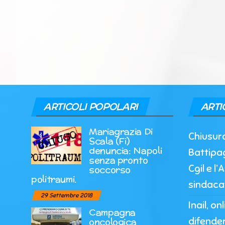
ARTICOLI POPOLARI
ARTI
Mariagrazia Di
Chiusur
Scala (Fi)
denuncia: Napoli
Battipag
senza pronto
Cgil e l
soccorso
politraumi.
sindaca
29 Settembre 2018
Inail, o
Campagna
difender
oncologica