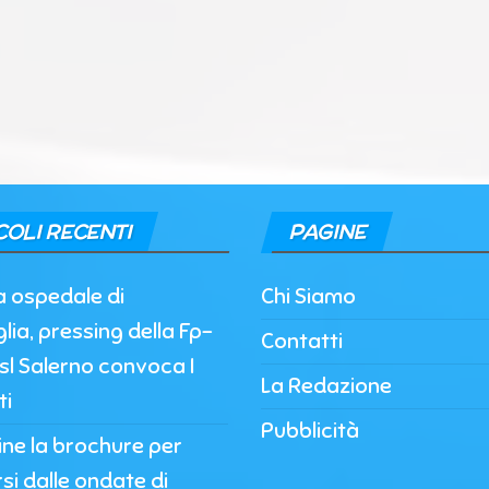
COLI RECENTI
PAGINE
a ospedale di
Chi Siamo
lia, pressing della Fp-
Contatti
’Asl Salerno convoca I
La Redazione
ti
Pubblicità
nline la brochure per
si dalle ondate di