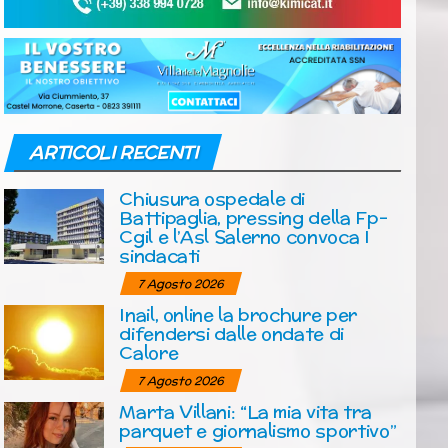
ARTICOLI RECENTI
Chiusura ospedale di
Battipaglia, pressing della Fp-
Cgil e l’Asl Salerno convoca I
sindacati
7 Agosto 2026
Inail, online la brochure per
difendersi dalle ondate di
Calore
7 Agosto 2026
Marta Villani: “La mia vita tra
parquet e giornalismo sportivo”