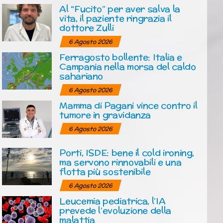
Al “Fucito” per aver salva la
vita, il paziente ringrazia il
dottore Zulli
6 Agosto 2026
Ferragosto bollente: Italia e
Campania nella morsa del caldo
sahariano
6 Agosto 2026
Mamma di Pagani vince contro il
tumore in gravidanza
6 Agosto 2026
Porti, ISDE: bene il cold ironing,
ma servono rinnovabili e una
flotta più sostenibile
6 Agosto 2026
Leucemia pediatrica, l’IA
prevede l’evoluzione della
malattia