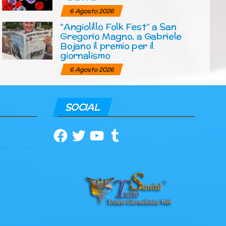
6 Agosto 2026
“Angiolillo Folk Fest” a San
Gregorio Magno, a Gabriele
Bojano il premio per il
giornalismo
6 Agosto 2026
SOCIAL
Facebook
Twitter
YouTube
Tumblr