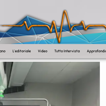
ità
toSanità
ws
mpo
le
iano
L’editoriale
Video
Tutto Intervista
Approfondi