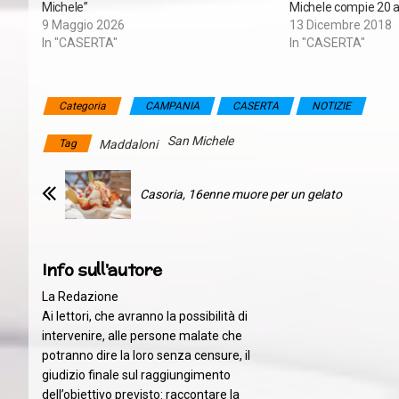
Michele”
Michele compie 20 a
9 Maggio 2026
13 Dicembre 2018
In "CASERTA"
In "CASERTA"
Categoria
CAMPANIA
CASERTA
NOTIZIE
San Michele
Tag
Maddaloni
Casoria, 16enne muore per un gelato
Info sull'autore
La Redazione
Ai lettori, che avranno la possibilità di
intervenire, alle persone malate che
potranno dire la loro senza censure, il
giudizio finale sul raggiungimento
dell’obiettivo previsto: raccontare la