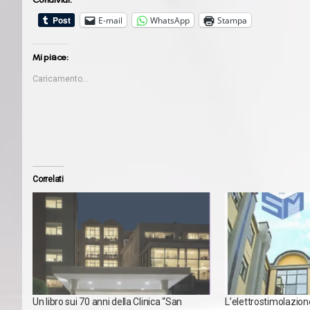
E-mail
WhatsApp
Stampa
Mi piace:
Caricamento...
Correlati
Un libro sui 70 anni della Clinica “San
L’elettrostimolazione