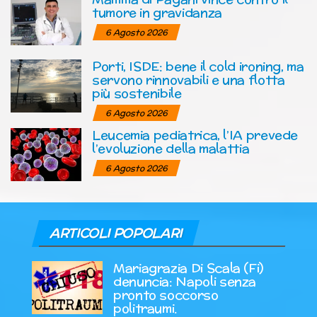
tumore in gravidanza
6 Agosto 2026
Porti, ISDE: bene il cold ironing, ma
servono rinnovabili e una flotta
più sostenibile
6 Agosto 2026
Leucemia pediatrica, l’IA prevede
l’evoluzione della malattia
6 Agosto 2026
ARTICOLI POPOLARI
Mariagrazia Di Scala (Fi)
denuncia: Napoli senza
pronto soccorso
politraumi.