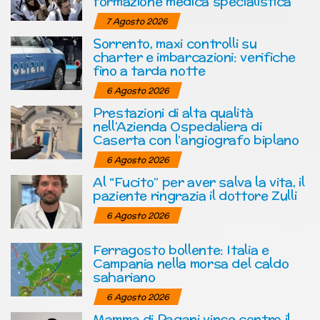
formazione medica specialistica
7 Agosto 2026
Sorrento, maxi controlli su
charter e imbarcazioni: verifiche
fino a tarda notte
6 Agosto 2026
Prestazioni di alta qualità
nell’Azienda Ospedaliera di
Caserta con l’angiografo biplano
6 Agosto 2026
Al “Fucito” per aver salva la vita, il
paziente ringrazia il dottore Zulli
6 Agosto 2026
Ferragosto bollente: Italia e
Campania nella morsa del caldo
sahariano
6 Agosto 2026
Mamma di Pagani vince contro il