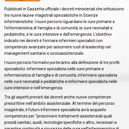
Pubblicati in Gazzetta ufficiale i decreti ministeriali che istituiscono
tre nuove lauree magistrali specialistiche in Scienze
infermieristiche. I nuovi percorsi riguardano le cure primarie e
l’infermieristica di famiglia e di comunità, le cure neonatali e
pediatriche, e le cure intensive e dell’emergenza. L’obiettivo
indicato nei decreti è formare infermieri specialisti con
competenze avanzate per assumere ruoli di leadership nel
management sanitario e socioassistenziale.
I nuovi percorsi formativi porteranno alla definizione di tre profili
specialistici: infermiere specialista nelle cure primarie e
infermieristica di famiglia e di comunità, infermiere specialista
nelle cure neonatali e pediatriche e infermiere specialista nelle
cure intensive e nell’emergenza.
Tra gli aspetti previsti dai decreti anche nuove competenze
prescrittive nell’ambito assistenziale. Al termine del percorso
magistrale, il futuro infermiere specialista avrà acquisito
competenze per “prescrivere trattamenti assistenziali quali
presidi sanitari, ausili, tecnologie specifiche o altro, necessari a
garantire continuità e sicurezza delle cure nell’infermieristica di