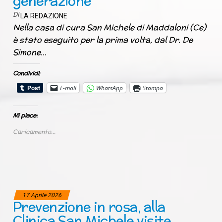
generazione
Di
LA REDAZIONE
Nella casa di cura San Michele di Maddaloni (Ce)
è stato eseguito per la prima volta, dal Dr. De
Simone…
Condividi:
E-mail
WhatsApp
Stampa
Mi piace:
Caricamento...
17 Aprile 2026
Prevenzione in rosa, alla
Clinica San Michele visite