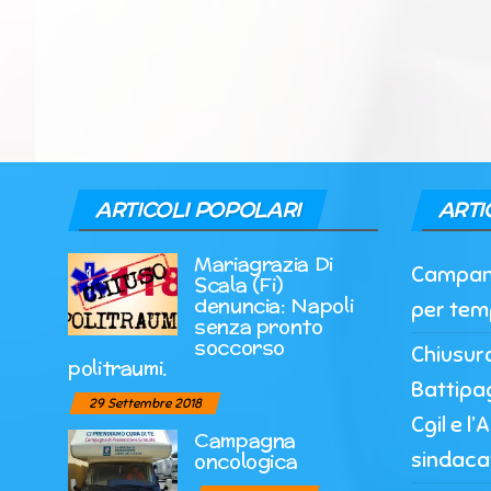
ARTICOLI POPOLARI
ARTI
Mariagrazia Di
Campania
Scala (Fi)
denuncia: Napoli
per tem
senza pronto
soccorso
Chiusur
politraumi.
Battipag
29 Settembre 2018
Cgil e l
Campagna
sindaca
oncologica