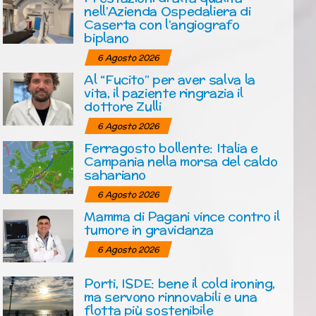
nell’Azienda Ospedaliera di
Caserta con l’angiografo
biplano
6 Agosto 2026
Al “Fucito” per aver salva la
vita, il paziente ringrazia il
dottore Zulli
6 Agosto 2026
Ferragosto bollente: Italia e
Campania nella morsa del caldo
sahariano
6 Agosto 2026
Mamma di Pagani vince contro il
tumore in gravidanza
6 Agosto 2026
Porti, ISDE: bene il cold ironing,
ma servono rinnovabili e una
flotta più sostenibile