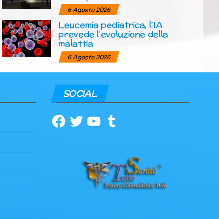
6 Agosto 2026
Leucemia pediatrica, l’IA
prevede l’evoluzione della
malattia
6 Agosto 2026
SOCIAL
Facebook
Twitter
YouTube
Tumblr