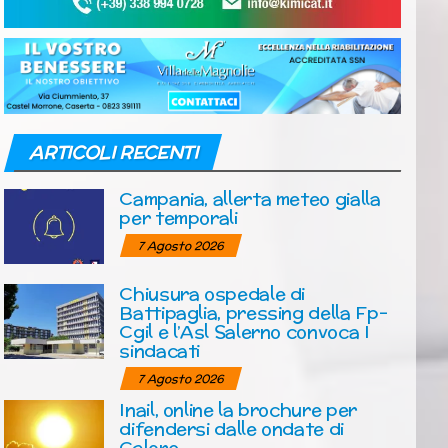
ARTICOLI RECENTI
Campania, allerta meteo gialla
per temporali
7 Agosto 2026
Chiusura ospedale di
Battipaglia, pressing della Fp-
Cgil e l’Asl Salerno convoca I
sindacati
7 Agosto 2026
Inail, online la brochure per
difendersi dalle ondate di
Calore