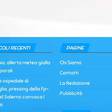
COLI RECENTI
PAGINE
, allerta meteo gialla
Chi Siamo
porali
Contatti
a ospedale di
La Redazione
lia, pressing della Fp-
Pubblicità
’Asl Salerno convoca I
ti