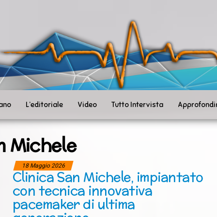
ità
toSanità
ws
mpo
le
iano
L’editoriale
Video
Tutto Intervista
Approfondi
n Michele
18 Maggio 2026
Clinica San Michele, impiantato
con tecnica innovativa
pacemaker di ultima