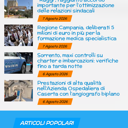
importante per l’ottimizzazione
delle relazioni sindacali
7 Agosto 2026
Regione Campania, deliberati 5
milioni di euro in più per la
formazione medica specialistica
7 Agosto 2026
Sorrento, maxi controlli su
charter e imbarcazioni: verifiche
fino a tarda notte
6 Agosto 2026
Prestazioni di alta qualità
nell’Azienda Ospedaliera di
Caserta con l’angiografo biplano
6 Agosto 2026
ARTICOLI POPOLARI