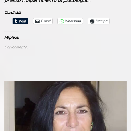
presso il dipartimento di psicologia…
Condividi:
E-mail
WhatsApp
Stampa
Mi piace:
Caricamento...