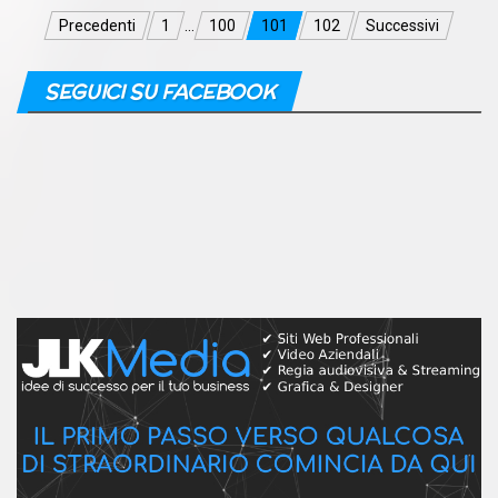
Navigazione
Precedenti
1
…
100
101
102
Successivi
articoli
SEGUICI SU FACEBOOK