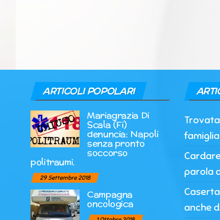
ARTICOLI POPOLARI
ARTI
Mariagrazia Di
Trovata 
Scala (Fi)
denuncia: Napoli
famigli
senza pronto
soccorso
Cardarel
politraumi.
parola a
29 Settembre 2018
Caserta,
Campagna
oncologica
anche d
1 Ottobre 2018