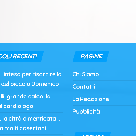
COLI RECENTI
PAGINE
l’intesa per risarcire la
Chi Siamo
a del piccolo Domenico
Contatti
li, grande caldo: la
La Redazione
l cardiologo
Pubblicità
 la città dimenticata …
a molti casertani