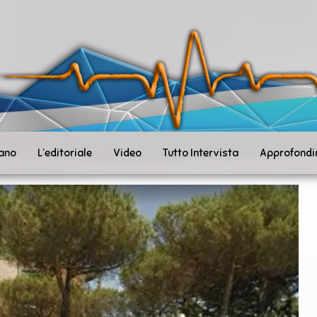
ità
toSanità
ws
mpo
le
iano
L’editoriale
Video
Tutto Intervista
Approfondi