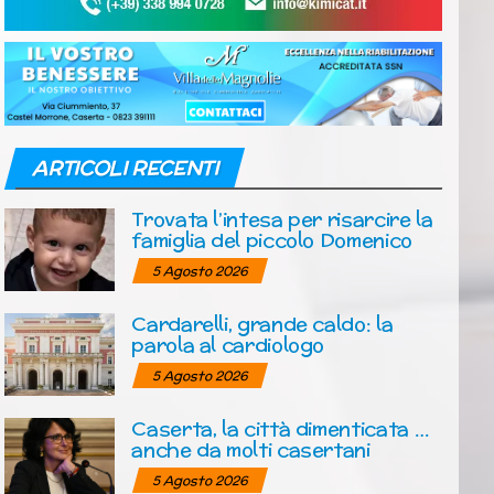
ARTICOLI RECENTI
Trovata l’intesa per risarcire la
famiglia del piccolo Domenico
5 Agosto 2026
Cardarelli, grande caldo: la
parola al cardiologo
5 Agosto 2026
Caserta, la città dimenticata …
anche da molti casertani
5 Agosto 2026