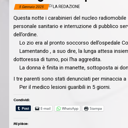
Di
LA REDAZIONE
5 Gennaio 2025
Questa notte i carabinieri del nucleo radiomobile
personale sanitario e interruzione di pubblico ser
dell’ordine.
Lo zio era al pronto soccorso dell’ospedale Co
Lamentando , a suo dire, la lunga attesa insieme
dottoressa di turno, poi l’ha aggredita.
La donna è finita in manette, sottoposta ai domici
I tre parenti sono stati denunciati per minaccia a
Per il medico lesioni guaribili in 5 giorni.
Condividi:
E-mail
WhatsApp
Stampa
Mi piace: