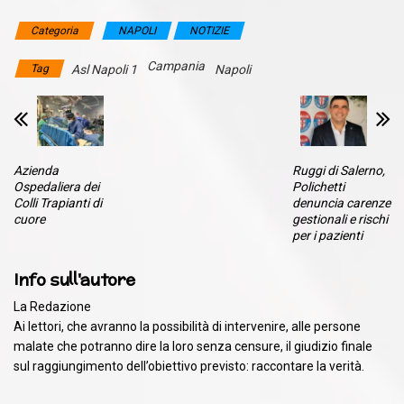
Categoria
NAPOLI
NOTIZIE
Campania
Tag
Asl Napoli 1
Napoli
Azienda
Ruggi di Salerno,
Ospedaliera dei
Polichetti
Colli Trapianti di
denuncia carenze
cuore
gestionali e rischi
per i pazienti
Info sull'autore
La Redazione
Ai lettori, che avranno la possibilità di intervenire, alle persone
malate che potranno dire la loro senza censure, il giudizio finale
sul raggiungimento dell’obiettivo previsto: raccontare la verità.