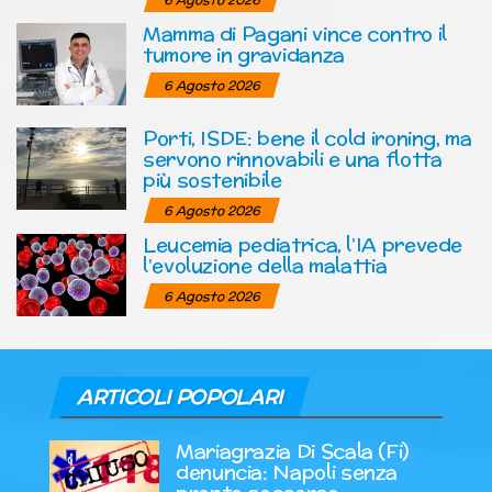
Mamma di Pagani vince contro il
tumore in gravidanza
6 Agosto 2026
Porti, ISDE: bene il cold ironing, ma
servono rinnovabili e una flotta
più sostenibile
6 Agosto 2026
Leucemia pediatrica, l’IA prevede
l’evoluzione della malattia
6 Agosto 2026
ARTICOLI POPOLARI
Mariagrazia Di Scala (Fi)
denuncia: Napoli senza