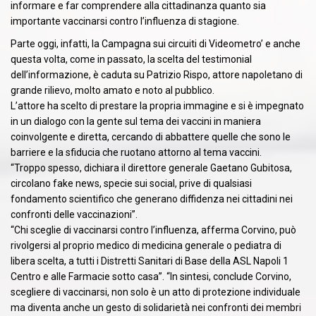
informare e far comprendere alla cittadinanza quanto sia
importante vaccinarsi contro l’influenza di stagione.
Parte oggi, infatti, la Campagna sui circuiti di Videometro’ e anche
questa volta, come in passato, la scelta del testimonial
dell’informazione, è caduta su Patrizio Rispo, attore napoletano di
grande rilievo, molto amato e noto al pubblico.
L’attore ha scelto di prestare la propria immagine e si è impegnato
in un dialogo con la gente sul tema dei vaccini in maniera
coinvolgente e diretta, cercando di abbattere quelle che sono le
barriere e la sfiducia che ruotano attorno al tema vaccini.
“Troppo spesso, dichiara il direttore generale Gaetano Gubitosa,
circolano fake news, specie sui social, prive di qualsiasi
fondamento scientifico che generano diffidenza nei cittadini nei
confronti delle vaccinazioni”.
“Chi sceglie di vaccinarsi contro l’influenza, afferma Corvino, può
rivolgersi al proprio medico di medicina generale o pediatra di
libera scelta, a tutti i Distretti Sanitari di Base della ASL Napoli 1
Centro e alle Farmacie sotto casa”. “In sintesi, conclude Corvino,
scegliere di vaccinarsi, non solo è un atto di protezione individuale
ma diventa anche un gesto di solidarietà nei confronti dei membri