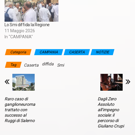
Lo Smi diffida la Regione
11 Maggio 2026
In "CAMPANIA"
Categoria
CAMPANIA
CASERTA
NOTIZIE
diffida
Tag
Caserta
Smi
Raro caso di
Dagli Zero
ganglioneuroma
Assoluto
trattato con
all’impegno
successo al
sociale: il
Ruggi di Salerno
percorso di
Giuliano Crupi