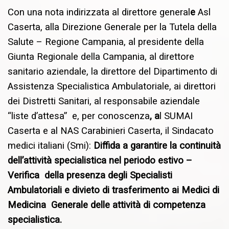
Con una nota indirizzata al direttore general
e
Asl
Caserta, alla
Direzione Generale per la Tutela della
Salute – Regione Campania, a
l presidente della
Giunta Regionale della Campania, al direttore
s
anitario aziendale, la d
irettore del Dipartimento di
Assistenza Specialistica Ambulatoriale, a
i direttori
dei Distretti Sanitari, a
l responsabile aziendale
“liste d’attesa” e, per conoscenza
, a
l SUMAI
Caserta e al N
AS Carabinieri Caserta, il Sindacato
medici italiani (Smi):
Diffida a garantire la continuità
dell’attività specialistica nel periodo estivo –
Verifica della presenza degli Specialisti
Ambulatoriali e divieto di trasferimento ai Medici di
Medicina Generale delle attività di competenza
specialistica.