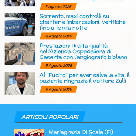
7 Agosto 2026
Sorrento, maxi controlli su
charter e imbarcazioni: verifiche
fino a tarda notte
6 Agosto 2026
Prestazioni di alta qualità
nell’Azienda Ospedaliera di
Caserta con l’angiografo biplano
6 Agosto 2026
Al “Fucito” per aver salva la vita, il
paziente ringrazia il dottore Zulli
6 Agosto 2026
ARTICOLI POPOLARI
Mariagrazia Di Scala (Fi)