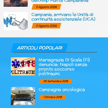
dell’Amp Punta Campanella
5 Agosto 2026
Campania, arrivano le Unità di
continuità assistenziale (UCA)
5 Agosto 2026
ARTICOLI POPOLARI
Mariagrazia Di Scala (Fi)
denuncia: Napoli senza
pronto soccorso
politraumi.
29 Settembre 2018
Campagna oncologica
1 Ottobre 2018