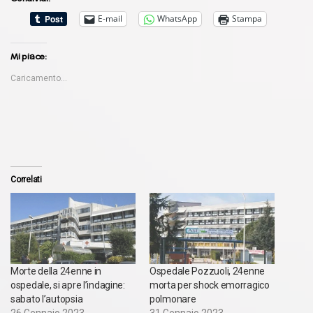
E-mail
WhatsApp
Stampa
Mi piace:
Caricamento...
Correlati
Morte della 24enne in
Ospedale Pozzuoli, 24enne
ospedale, si apre l’indagine:
morta per shock emorragico
sabato l’autopsia
polmonare
26 Gennaio 2023
31 Gennaio 2023