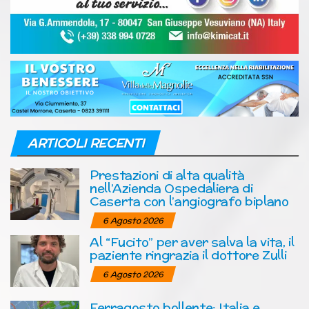
ARTICOLI RECENTI
Prestazioni di alta qualità
nell’Azienda Ospedaliera di
Caserta con l’angiografo biplano
6 Agosto 2026
Al “Fucito” per aver salva la vita, il
paziente ringrazia il dottore Zulli
6 Agosto 2026
Ferragosto bollente: Italia e