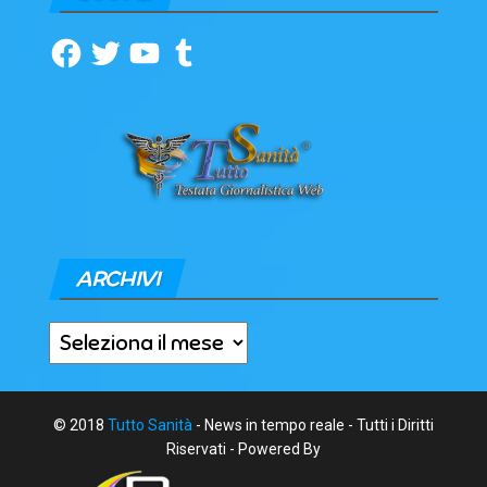
Facebook
Twitter
YouTube
Tumblr
ARCHIVI
Archivi
© 2018
Tutto Sanità
- News in tempo reale - Tutti i Diritti
Riservati - Powered By