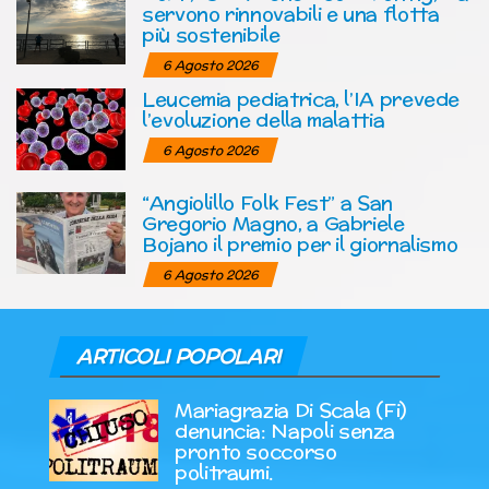
servono rinnovabili e una flotta
più sostenibile
6 Agosto 2026
Leucemia pediatrica, l’IA prevede
l’evoluzione della malattia
6 Agosto 2026
“Angiolillo Folk Fest” a San
Gregorio Magno, a Gabriele
Bojano il premio per il giornalismo
6 Agosto 2026
ARTICOLI POPOLARI
Mariagrazia Di Scala (Fi)
denuncia: Napoli senza
pronto soccorso
politraumi.