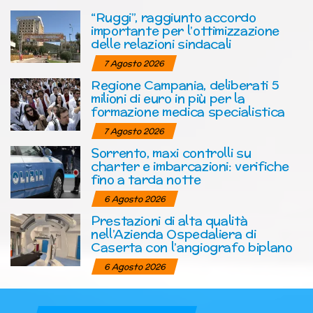
“Ruggi”, raggiunto accordo
importante per l’ottimizzazione
delle relazioni sindacali
7 Agosto 2026
Regione Campania, deliberati 5
milioni di euro in più per la
formazione medica specialistica
7 Agosto 2026
Sorrento, maxi controlli su
charter e imbarcazioni: verifiche
fino a tarda notte
6 Agosto 2026
Prestazioni di alta qualità
nell’Azienda Ospedaliera di
Caserta con l’angiografo biplano
6 Agosto 2026