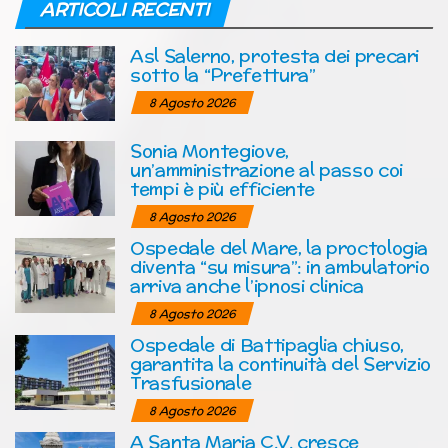
ARTICOLI RECENTI
Asl Salerno, protesta dei precari
sotto la “Prefettura”
8 Agosto 2026
Sonia Montegiove,
un’amministrazione al passo coi
tempi è più efficiente
8 Agosto 2026
Ospedale del Mare, la proctologia
diventa “su misura”: in ambulatorio
arriva anche l’ipnosi clinica
8 Agosto 2026
Ospedale di Battipaglia chiuso,
garantita la continuità del Servizio
Trasfusionale
8 Agosto 2026
A Santa Maria C.V. cresce