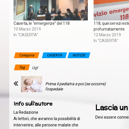
Caserta, le “emergenze” del 118
118, quei servizi est
10 Marzo 2019
profumatamente
In "CASERTA"
12 Marzo 2019
In "CASERTA"
Categoria
CASERTA
NOTIZIE
Tag
Ugl
Prima il pediatra e poi (se occorre)
l’ospedale
Info sull'autore
Lascia u
La Redazione
Devi essere
conne
Ai lettori, che avranno la possibilità di
intervenire, alle persone malate che