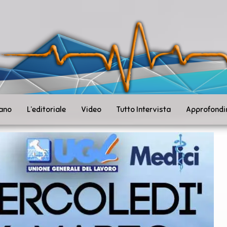
ità
toSanità
ws
mpo
le
iano
L’editoriale
Video
Tutto Intervista
Approfondi