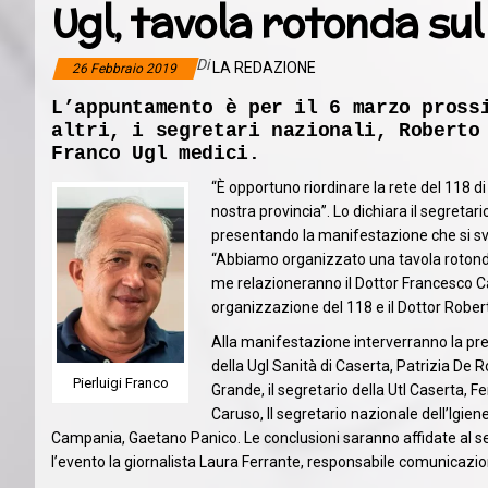
Ugl, tavola rotonda sul
Di
LA REDAZIONE
26 Febbraio 2019
L’appuntamento è per il 6 marzo pross
altri, i segretari nazionali, Roberto
Franco Ugl medici.
“È opportuno riordinare la rete del 118 
nostra provincia”. Lo dichiara il segretar
presentando la manifestazione che si svo
“Abbiamo organizzato una tavola rotonda c
me relazioneranno il Dottor Francesco Capu
organizzazione del 118 e il Dottor Rober
Alla manifestazione interverranno la pres
della Ugl Sanità di Caserta, Patrizia De 
Pierluigi Franco
Grande, il segretario della Utl Caserta, F
Caruso, Il segretario nazionale dell’Igie
Campania, Gaetano Panico. Le conclusioni saranno affidate al se
l’evento la giornalista Laura Ferrante, responsabile comunicazio