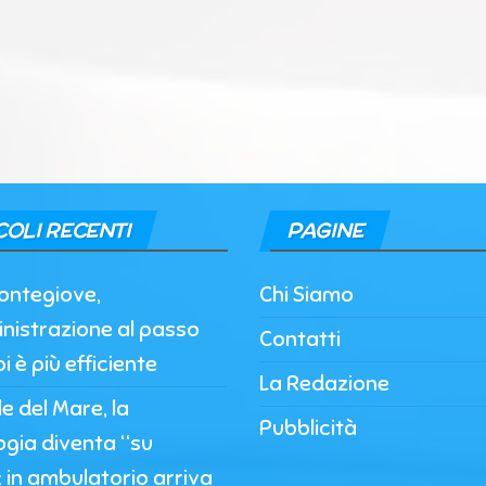
COLI RECENTI
PAGINE
ontegiove,
Chi Siamo
nistrazione al passo
Contatti
i è più efficiente
La Redazione
 del Mare, la
Pubblicità
ogia diventa “su
 in ambulatorio arriva