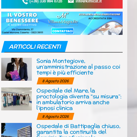
ARTICOLI RECENTI
Sonia Montegiove,
un’amministrazione al passo coi
tempi è più efficiente
8 Agosto 2026
Ospedale del Mare, la
proctologia diventa “su misura”:
in ambulatorio arriva anche
l’ipnosi clinica
8 Agosto 2026
Ospedale di Battipaglia chiuso,
garantita la continuità del