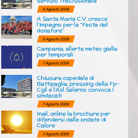
Servizio Trasfusionale
8 Agosto 2026
A Santa Maria C.V. cresce
l’impegno per la “Festa del
donatore”
8 Agosto 2026
Campania, allerta meteo gialla
per temporali
7 Agosto 2026
Chiusura ospedale di
Battipaglia, pressing della Fp-
Cgil e l’Asl Salerno convoca I
sindacati
7 Agosto 2026
Inail, online la brochure per
difendersi dalle ondate di
Calore
7 Agosto 2026