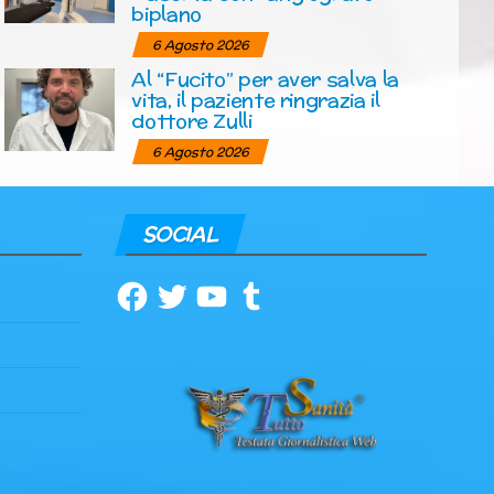
biplano
6 Agosto 2026
Al “Fucito” per aver salva la
vita, il paziente ringrazia il
dottore Zulli
6 Agosto 2026
SOCIAL
Facebook
Twitter
YouTube
Tumblr