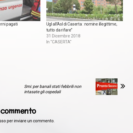
erni pagati
Ugl all’Asl di Caserta : nomine illegittime,
tutto da rifare”
31 Dicembre 2018
In "CASERTA"
Smi: per banali stati febbrili non
intasate gli ospedali
n commento
sso
per inviare un commento.