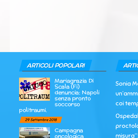
ARTICOLI POPOLARI
ARTI
Mariagrazia Di
Sonia M
Scala (Fi)
denuncia: Napoli
un’ammi
senza pronto
coi temp
soccorso
politraumi.
Ospedale
29 Settembre 2018
proctol
Campagna
misura”:
oncologica