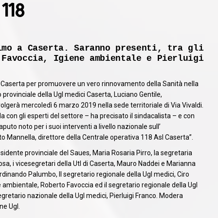
 118
imo a Caserta. Saranno presenti, tra gli
 Favoccia, Igiene ambientale e Pierluigi
di Caserta per promuovere un vero rinnovamento della Sanità nella
io provinciale della Ugl medici Caserta, Luciano Gentile,
lgerà mercoledì 6 marzo 2019 nella sede territoriale di Via Vivaldi.
on gli esperti del settore – ha precisato il sindacalista – e con
to noto per i suoi interventi a livello nazionale sull’
to Mannella, direttore della Centrale operativa 118 Asl Caserta”.
idente provinciale del Saues, Maria Rosaria Pirro, la segretaria
Rosa, i vicesegretari della Utl di Caserta, Mauro Naddei e Marianna
erdinando Palumbo, Il segretario regionale della Ugl medici, Ciro
ne ambientale, Roberto Favoccia ed il segretario regionale della Ugl
gretario nazionale della Ugl medici, Pierluigi Franco. Modera
ne Ugl.