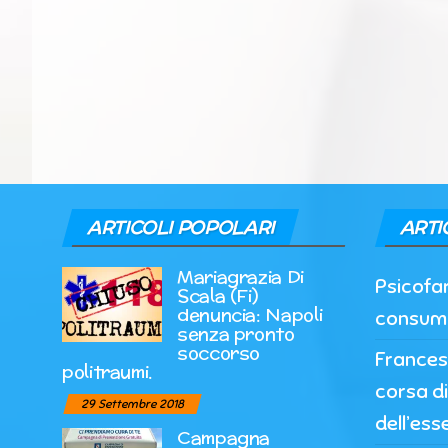
ARTICOLI POPOLARI
ARTI
Mariagrazia Di
Psicofar
Scala (Fi)
denuncia: Napoli
consumi 
senza pronto
soccorso
Frances
politraumi.
corsa d
29 Settembre 2018
dell’ess
Campagna