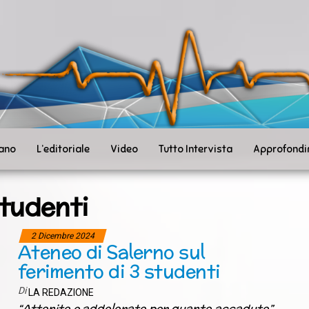
ità
toSanità
ws
mpo
le
iano
L’editoriale
Video
Tutto Intervista
Approfondi
tudenti
2 Dicembre 2024
Ateneo di Salerno sul
ferimento di 3 studenti
Di
LA REDAZIONE
“Attonito e addolorato per quanto accaduto”,