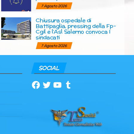
7 Agosto 2026
Chiusura ospedale di
Battipaglia, pressing della Fp-
Cgil e l’Asl Salerno convoca I
sindacati
7 Agosto 2026
SOCIAL
Facebook
Twitter
YouTube
Tumblr