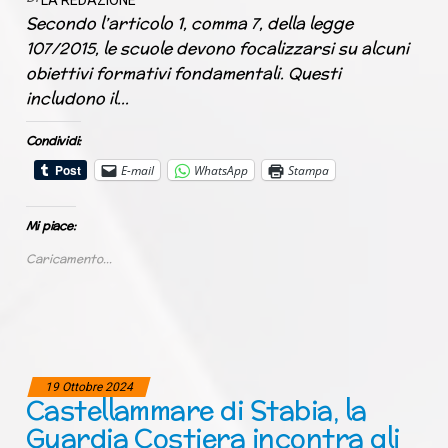
LA REDAZIONE
Secondo l’articolo 1, comma 7, della legge
107/2015, le scuole devono focalizzarsi su alcuni
obiettivi formativi fondamentali. Questi
includono il…
Condividi:
E-mail
WhatsApp
Stampa
Mi piace:
Caricamento...
19 Ottobre 2024
Castellammare di Stabia, la
Guardia Costiera incontra gli