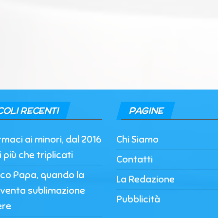
COLI RECENTI
PAGINE
maci ai minori, dal 2016
Chi Siamo
più che triplicati
Contatti
co Papa, quando la
La Redazione
iventa sublimazione
Pubblicità
ere