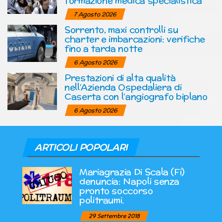
formazione medica specialistica
7 Agosto 2026
Sorrento, maxi controlli su
charter e imbarcazioni: verifiche
fino a tarda notte
6 Agosto 2026
Prestazioni di alta qualità
nell’Azienda Ospedaliera di
Caserta con l’angiografo biplano
6 Agosto 2026
ARTICOLI POPOLARI
Mariagrazia Di Scala (Fi)
denuncia: Napoli senza
pronto soccorso
politraumi.
29 Settembre 2018