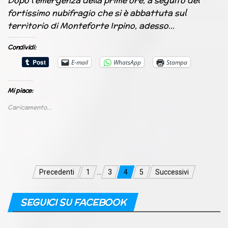
Dopo l’emergenza della prime ore, a seguito del
fortissimo nubifragio che si è abbattuta sul
territorio di Monteforte Irpino, adesso…
Condividi:
E-mail
WhatsApp
Stampa
Mi piace:
Caricamento...
Navigazione
Precedenti
1
…
3
4
5
Successivi
articoli
SEGUICI SU FACEBOOK