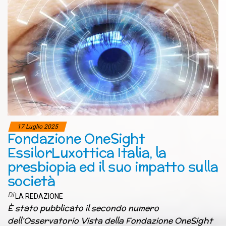
17 Luglio 2025
Fondazione OneSight
EssilorLuxottica Italia, la
presbiopia ed il suo impatto sulla
società
Di
LA REDAZIONE
È stato pubblicato il secondo numero
dell’Osservatorio Vista della Fondazione OneSight