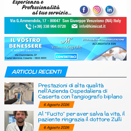
ARTICOLI RECENTI
Prestazioni di alta qualità
nell’Azienda Ospedaliera di
Caserta con l’angiografo biplano
6 Agosto 2026
Al “Fucito” per aver salva la vita, il
paziente ringrazia il dottore Zulli
6 Agosto 2026