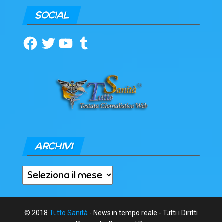
SOCIAL
Facebook
Twitter
YouTube
Tumblr
ARCHIVI
Archivi
© 2018
Tutto Sanità
- News in tempo reale - Tutti i Diritti