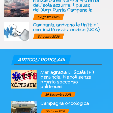
Nasce l’Area Marina Protetta
dell’isola azzurra, il plauso
dell’Amp Punta Campanella
5 Agosto 2026
Campania, arrivano le Unità di
continuità assistenziale (UCA)
5 Agosto 2026
ARTICOLI POPOLARI
Mariagrazia Di Scala (Fi)
denuncia: Napoli senza
pronto soccorso
politraumi.
29 Settembre 2018
Campagna oncologica
1 Ottobre 2018