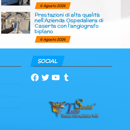
6 Agosto 2026
Prestazioni di alta qualità
nell’Azienda Ospedaliera di
Caserta con l’angiografo
biplano
6 Agosto 2026
SOCIAL
Facebook
Twitter
YouTube
Tumblr