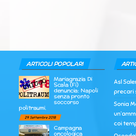
ARTICOLI POPOLARI
ARTI
Mariagrazia Di
Asl Sale
Scala (Fi)
denuncia: Napoli
precari 
senza pronto
soccorso
Sonia M
politraumi.
un’ammi
29 Settembre 2018
coi temp
Campagna
oncologica
Ospedale