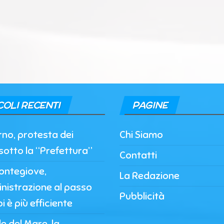
COLI RECENTI
PAGINE
rno, protesta dei
Chi Siamo
sotto la “Prefettura”
Contatti
ontegiove,
La Redazione
nistrazione al passo
Pubblicità
i è più efficiente
 del Mare, la