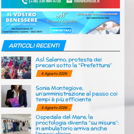
ARTICOLI RECENTI
Asl Salerno, protesta dei
precari sotto la “Prefettura”
8 Agosto 2026
Sonia Montegiove,
un’amministrazione al passo coi
tempi è più efficiente
8 Agosto 2026
Ospedale del Mare, la
proctologia diventa “su misura”:
in ambulatorio arriva anche
l’ipnosi clinica