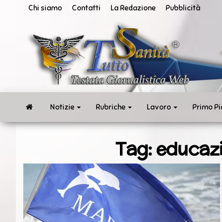
Vai
Chi siamo
Contatti
La Redazione
Pubblicità
al
contenuto
San
Tut
ne
in
te
rea
Notizie
Rubriche
Lavoro
Primo P
Tag:
educaz