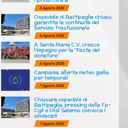
8 Agosto 2026
Ospedale di Battipaglia chiuso,
garantita la continuità del
Servizio Trasfusionale
8 Agosto 2026
A Santa Maria C.V. cresce
l’impegno per la “Festa del
donatore”
8 Agosto 2026
Campania, allerta meteo gialla
per temporali
7 Agosto 2026
Chiusura ospedale di
Battipaglia, pressing della Fp-
Cgil e l’Asl Salerno convoca I
sindacati
7 Agosto 2026