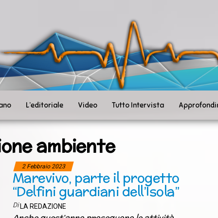
ità
toSanità
ws
mpo
le
iano
L’editoriale
Video
Tutto Intervista
Approfondi
ione ambiente
2 Febbraio 2023
Marevivo, parte il progetto
“Delfini guardiani dell’Isola”
Di
LA REDAZIONE
Anche quest’anno proseguono le attività